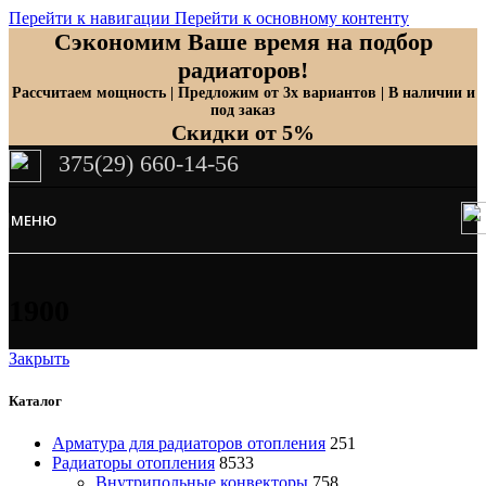
Перейти к навигации
Перейти к основному контенту
Сэкономим Ваше время на подбор
радиаторов!
Рассчитаем мощность | Предложим от 3х вариантов | В наличии и
под заказ
Скидки от 5%
375(29) 660-14-56
МЕНЮ
1900
Закрыть
Каталог
Арматура для радиаторов отопления
251
Радиаторы отопления
8533
Внутрипольные конвекторы
758