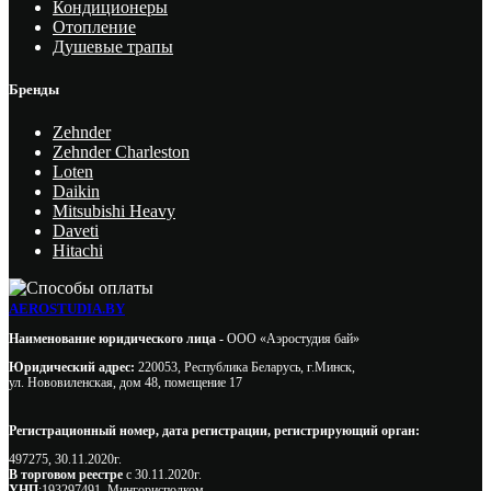
Кондиционеры
Отопление
Душевые трапы
Бренды
Zehnder
Zehnder Charleston
Loten
Daikin
Mitsubishi Heavy
Daveti
Hitachi
AEROSTUDIA.BY
Наименование юридического лица -
ООО «Аэростудия бай»
Юридический адрес:
220053, Республика Беларусь, г.Минск,
ул. Нововиленская, дом 48, помещение 17
Регистрационный номер, дата регистрации, регистрирующий орган:
497275, 30.11.2020г.
В торговом реестре
с 30.11.2020г.
УНП
:193297491, Мингорисполком.