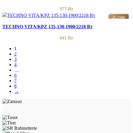
977
Br
21-25М²
TECHNO VITA/KPZ 135-130-1900/2218 Вт
841
Br
1
2
3
4
…
6
7
8
→