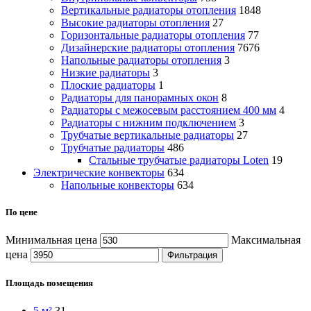
Вертикальные радиаторы отопления
1848
Высокие радиаторы отопления
27
Горизонтальные радиаторы отопления
77
Дизайнерские радиаторы отопления
7676
Напольные радиаторы отопления
3
Низкие радиаторы
3
Плоские радиаторы
1
Радиаторы для панорамных окон
8
Радиаторы с межосевым расстоянием 400 мм
4
Радиаторы с нижним подключением
3
Трубчатые вертикальные радиаторы
27
Трубчатые радиаторы
486
Cтальные трубчатые радиаторы Loten
19
Электрические конвекторы
634
Напольные конвекторы
634
По цене
Минимальная цена
Максимальная
цена
Фильтрация
Площадь помещения
5 м²
31