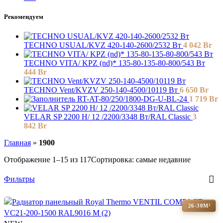
Рекомендуем
TECHNO USUAL/KVZ 420-140-2600/2532 Вт
4 042
Br
TECHNO VITA/ KPZ (nd)* 135-80-135-80-800/543 Вт
444
Br
TECHNO Vent/KVZV 250-140-4500/10119 Вт
6 650
Br
RT-AT-80/250/1800-DG-U-BL-24
1 719
Br
VELAR SP 2200 H/ 12 /2200/3348 Вт/RAL Classic
3
842
Br
Главная
»
1900
Отображение 1–15 из 117
Сортировка: самые недавние
Фильтры
26-30М²