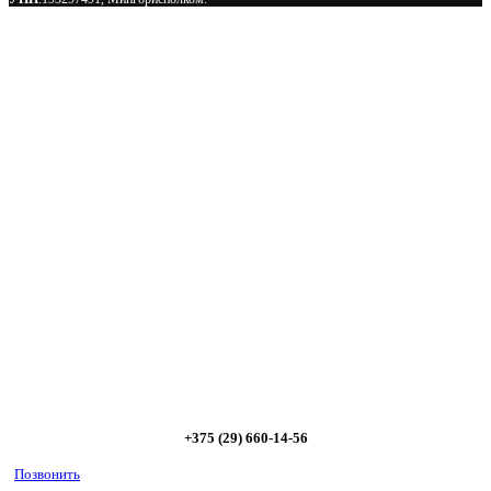
Сэкономьте Ваше время на подбор
радиаторов!
Позвоните и мы: - рассчитаем требуемую мощность; -
предложим от 3х вариантов в разном дизайне и ценовом
диапазоне; - большой выбор в наличии и под заказ;
Позвоните сейчас и получите скидку от
5%
+375 (29) 660-14-56
Позвонить