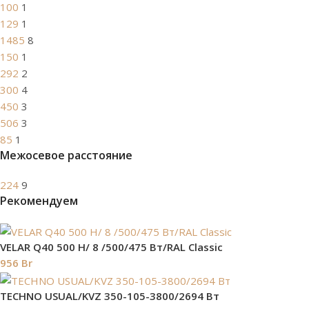
100
1
129
1
1485
8
150
1
292
2
300
4
450
3
506
3
85
1
Межосевое расстояние
224
9
Рекомендуем
VELAR Q40 500 H/ 8 /500/475 Вт/RAL Classic
956
Br
TECHNO USUAL/KVZ 350-105-3800/2694 Вт