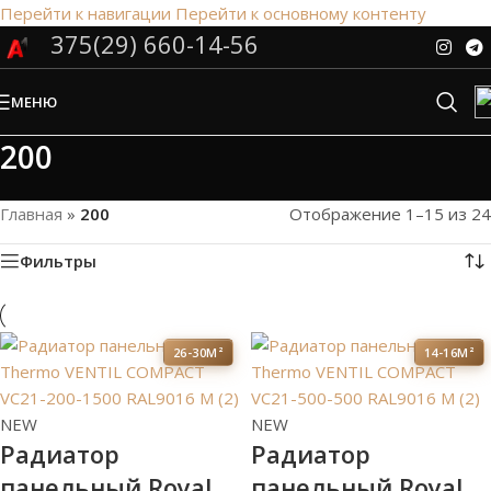
Перейти к навигации
Перейти к основному контенту
375(29) 660-14-56
Сэкономим Ваше время на подбор
радиаторов!
МЕНЮ
Рассчитаем мощность | Предложим от 3х вариантов | В
наличии и под заказ
200
Скидки от 5%
Главная
»
200
Отображение 1–15 из 24
Фильтры
26-30М²
14-16М²
NEW
NEW
Радиатор
Радиатор
панельный Royal
панельный Royal