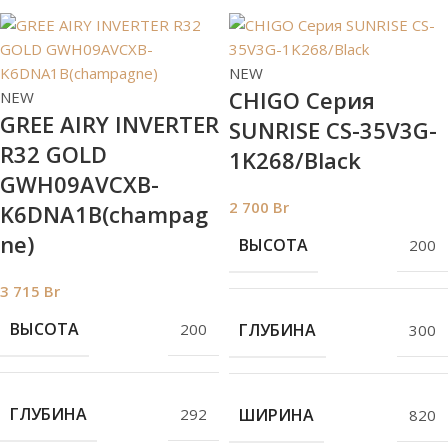
NEW
СHIGO Серия
NEW
GREE AIRY INVERTER
SUNRISE CS-35V3G-
R32 GOLD
1K268/Black
GWH09AVCXB-
2 700
Br
K6DNA1B(champag
ne)
ВЫСОТА
200
3 715
Br
ВЫСОТА
200
ГЛУБИНА
300
ГЛУБИНА
292
ШИРИНА
820