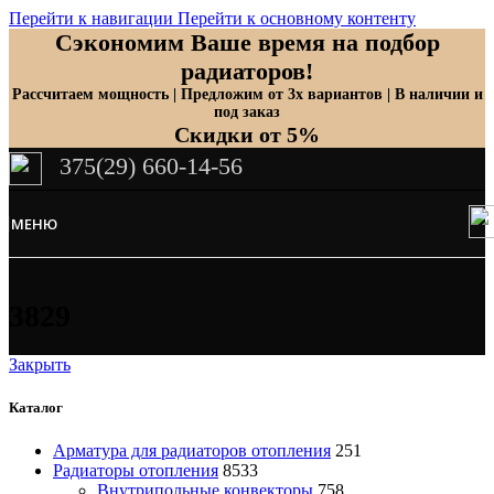
Перейти к навигации
Перейти к основному контенту
Сэкономим Ваше время на подбор
радиаторов!
Рассчитаем мощность | Предложим от 3х вариантов | В наличии и
под заказ
Скидки от 5%
375(29) 660-14-56
МЕНЮ
3829
Закрыть
Каталог
Арматура для радиаторов отопления
251
Радиаторы отопления
8533
Внутрипольные конвекторы
758