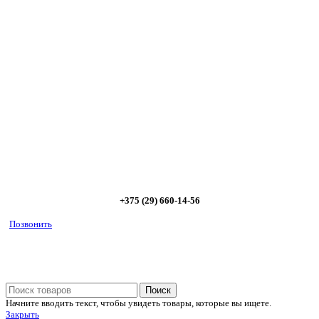
Сэкономьте Ваше время на подбор
радиаторов!
Позвоните и мы: - рассчитаем требуемую мощность; -
предложим от 3х вариантов в разном дизайне и ценовом
диапазоне; - большой выбор в наличии и под заказ;
Позвоните сейчас и получите скидку от
5%
+375 (29) 660-14-56
Позвонить
Поиск
Начните вводить текст, чтобы увидеть товары, которые вы ищете.
Закрыть