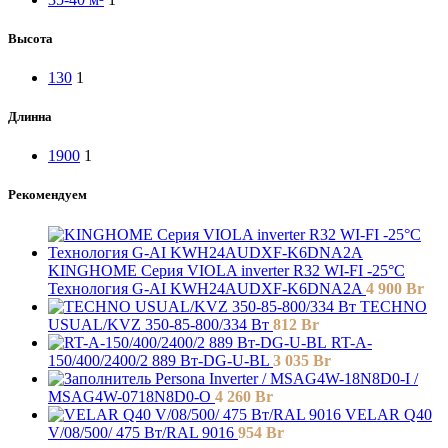
Высота
130
1
Длинна
1900
1
Рекомендуем
KINGHOME Серия VIOLA inverter R32 WI-FI -25°C
Технология G-AI KWH24AUDXF-K6DNA2A
4 900
Br
TECHNO
USUAL/KVZ 350-85-800/334 Вт
812
Br
RT-A-
150/400/2400/2 889 Вт-DG-U-BL
3 035
Br
Persona Inverter / MSAG4W-18N8D0-I /
MSAG4W-0718N8D0-O
4 260
Br
VELAR Q40
V/08/500/ 475 Bт/RAL 9016
954
Br