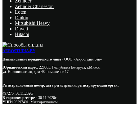
Zehnder
Zehnder Charleston
Loten
Daikin
Mitsubishi Heavy
Daveti
Hitachi
AEROSTUDIA.BY
Наименование юридического лица -
ООО «Аэростудия бай»
Юридический адрес:
220053, Республика Беларусь, г.Минск,
ул. Нововиленская, дом 48, помещение 17
Регистрационный номер, дата регистрации, регистрирующий орган:
497275, 30.11.2020г.
В торговом реестре
с 30.11.2020г.
УНП
:193297491, Мингорисполком.