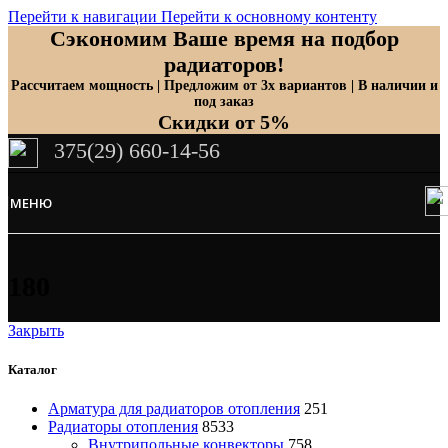
Перейти к навигации
Перейти к основному контенту
Сэкономим Ваше время на подбор
радиаторов!
Рассчитаем мощность | Предложим от 3х вариантов | В наличии и
под заказ
Скидки от 5%
375(29) 660-14-56
МЕНЮ
180
Закрыть
Каталог
Арматура для радиаторов отопления
251
Радиаторы отопления
8533
Внутрипольные конвекторы
758