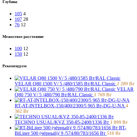
Глубина
105
4
107
28
76
12
Межосевое расстояние
100
12
150
12
Рекомендуем
VELAR Q80 1500 V/ 5 /480/1585 Вт/RAL Classic
2 289
Br
VELAR
Q80 750 V/ 5 /480/790 Вт/RAL Classic
1 769
Br
RT-AT-INTELBOX-150/400/2300/5 965 Вт-DG-U-NA
4
302
Br
TECHNO USUAL/KVZ 350-85-2400/1336 Вт
1 899
Br
RT-
BiLiner 500 (чёрный)/ 9 /574/80/783/1656 Вт
510
Br