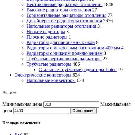
Вертикальные радиаторы отопления
1848
Высокие радиаторы отопления
27
Горизонтальные радиаторы отопления
77
Дизайнерские радиаторы отопления
7676
Напольные радиаторы отопления
3
Низкие радиаторы
3
Плоские радиаторы
1
Радиаторы для панорамных окон
8
Радиаторы с межосевым расстоянием 400 мм
4
Радиаторы с нижним подключением
3
Трубчатые вертикальные радиаторы
27
Трубчатые радиаторы
486
Cтальные трубчатые радиаторы Loten
19
Электрические конвекторы
634
Напольные конвекторы
634
По цене
Минимальная цена
Максимальная
цена
Фильтрация
Площадь помещения
5 м²
63