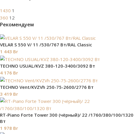
1430
1
360
12
Рекомендуем
VELAR S 550 V/ 11 /530/767 Вт/RAL Classic
1 443
Br
TECHNO USUAL/KVZ 380-120-3400/3092 Вт
4 176
Br
TECHNO Vent/KVZVh 250-75-2600/2776 Вт
3 419
Br
RT-Piano Forte Tower 300 (чёрный)/ 22 /1760/380/100/1320
Вт
1 978
Br