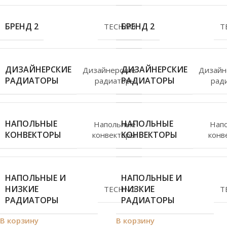
БРЕНД 2
БРЕНД 2
TECHNO
T
ДИЗАЙНЕРСКИЕ
ДИЗАЙНЕРСКИЕ
Дизайнерские
Дизайн
РАДИАТОРЫ
РАДИАТОРЫ
радиаторы
рад
НАПОЛЬНЫЕ
НАПОЛЬНЫЕ
Напольные
Нап
КОНВЕКТОРЫ
КОНВЕКТОРЫ
конвекторы
конв
НАПОЛЬНЫЕ И
НАПОЛЬНЫЕ И
НИЗКИЕ
НИЗКИЕ
TECHNO
T
РАДИАТОРЫ
РАДИАТОРЫ
В корзину
В корзину