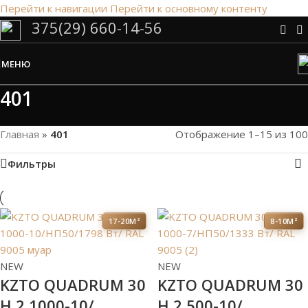
Перейти к навигации
Перейти к основному контенту
375(29) 660-14-56
Сэкономим Ваше время на подбор
радиаторов!
МЕНЮ
Рассчитаем мощность | Предложим от 3х вариантов | В
наличии и под заказ
401
Скидки от 5%
Главная
»
401
Отображение 1–15 из 100
Фильтры
17-20М²
8-10М²
NEW
NEW
KZTO QUADRUM 30
KZTO QUADRUM 30
H 2 1000-10/
H 2 500-10/