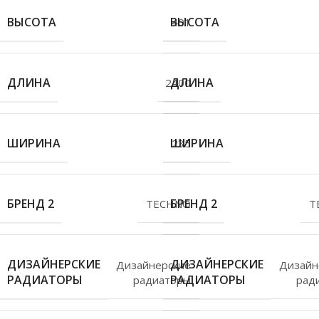
ВЫСОТА
ВЫСОТА
401
ДЛИНА
ДЛИНА
2400
ШИРИНА
ШИРИНА
235
БРЕНД 2
БРЕНД 2
TECHNO
T
ДИЗАЙНЕРСКИЕ
ДИЗАЙНЕРСКИЕ
Дизайнерские
Дизайн
РАДИАТОРЫ
РАДИАТОРЫ
радиаторы
рад