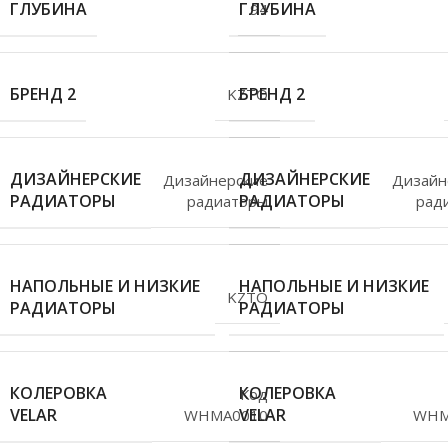
ГЛУБИНА
ГЛУБИНА
94
БРЕНД 2
БРЕНД 2
KZTO
ДИЗАЙНЕРСКИЕ
ДИЗАЙНЕРСКИЕ
Дизайнерские
Дизайн
РАДИАТОРЫ
РАДИАТОРЫ
радиаторы
рад
НАПОЛЬНЫЕ И НИЗКИЕ
НАПОЛЬНЫЕ И НИЗКИЕ
KZTO
РАДИАТОРЫ
РАДИАТОРЫ
КОЛЕРОВКА
КОЛЕРОВКА
Код
VELAR
VELAR
WHMA0010
WHM