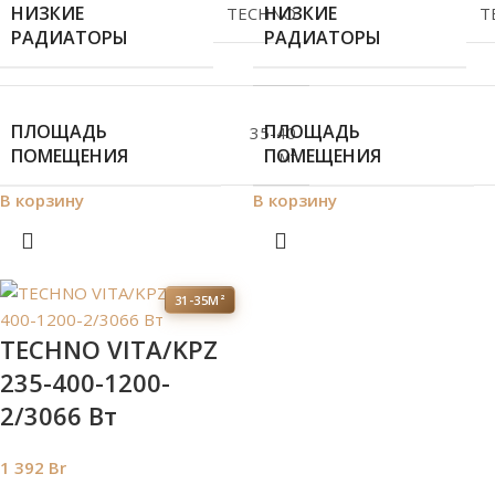
НИЗКИЕ
НИЗКИЕ
TECHNO
T
РАДИАТОРЫ
РАДИАТОРЫ
ПЛОЩАДЬ
ПЛОЩАДЬ
35-40
ПОМЕЩЕНИЯ
ПОМЕЩЕНИЯ
м²
В корзину
В корзину
31-35М²
TECHNO VITA/KPZ
235-400-1200-
2/3066 Вт
1 392
Br