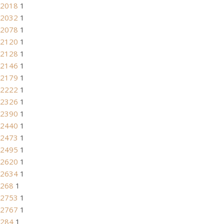
2018
1
2032
1
2078
1
2120
1
2128
1
2146
1
2179
1
2222
1
2326
1
2390
1
2440
1
2473
1
2495
1
2620
1
2634
1
268
1
2753
1
2767
1
284
1