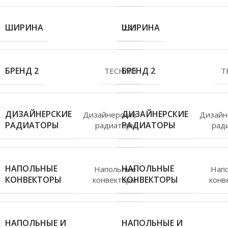
ШИРИНА
ШИРИНА
235
БРЕНД 2
БРЕНД 2
TECHNO
T
ДИЗАЙНЕРСКИЕ
ДИЗАЙНЕРСКИЕ
Дизайнерские
Дизайн
РАДИАТОРЫ
РАДИАТОРЫ
радиаторы
рад
НАПОЛЬНЫЕ
НАПОЛЬНЫЕ
Напольные
Нап
КОНВЕКТОРЫ
КОНВЕКТОРЫ
конвекторы
конв
НАПОЛЬНЫЕ И
НАПОЛЬНЫЕ И