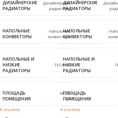
ДИЗАЙНЕРСКИЕ
ДИЗАЙНЕРСКИЕ
Дизайнерские
Дизайн
РАДИАТОРЫ
РАДИАТОРЫ
радиаторы
рад
НАПОЛЬНЫЕ
НАПОЛЬНЫЕ
Напольные
Нап
КОНВЕКТОРЫ
КОНВЕКТОРЫ
конвекторы
конв
НАПОЛЬНЫЕ И
НАПОЛЬНЫЕ И
НИЗКИЕ
НИЗКИЕ
TECHNO
T
РАДИАТОРЫ
РАДИАТОРЫ
ПЛОЩАДЬ
ПЛОЩАДЬ
40-50
ПОМЕЩЕНИЯ
ПОМЕЩЕНИЯ
м²
В корзину
В корзину