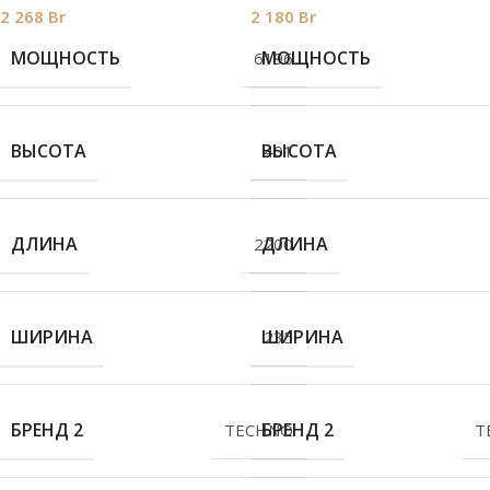
2 268
Br
2 180
Br
МОЩНОСТЬ
МОЩНОСТЬ
6196
ВЫСОТА
ВЫСОТА
401
ДЛИНА
ДЛИНА
2200
ШИРИНА
ШИРИНА
235
БРЕНД 2
БРЕНД 2
TECHNO
T