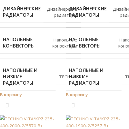
ДИЗАЙНЕРСКИЕ
ДИЗАЙНЕРСКИЕ
Дизайнерские
Дизайн
РАДИАТОРЫ
РАДИАТОРЫ
радиаторы
рад
НАПОЛЬНЫЕ
НАПОЛЬНЫЕ
Напольные
Нап
КОНВЕКТОРЫ
КОНВЕКТОРЫ
конвекторы
конв
НАПОЛЬНЫЕ И
НАПОЛЬНЫЕ И
НИЗКИЕ
НИЗКИЕ
TECHNO
T
РАДИАТОРЫ
РАДИАТОРЫ
В корзину
В корзину