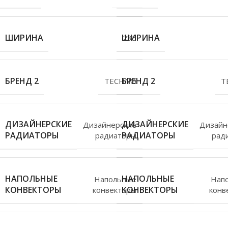
ШИРИНА
ШИРИНА
235
БРЕНД 2
БРЕНД 2
TECHNO
T
ДИЗАЙНЕРСКИЕ
ДИЗАЙНЕРСКИЕ
Дизайнерские
Дизайн
РАДИАТОРЫ
РАДИАТОРЫ
радиаторы
рад
НАПОЛЬНЫЕ
НАПОЛЬНЫЕ
Напольные
Нап
КОНВЕКТОРЫ
КОНВЕКТОРЫ
конвекторы
конв