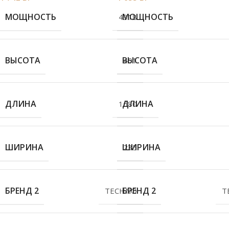
МОЩНОСТЬ
МОЩНОСТЬ
4318
ВЫСОТА
ВЫСОТА
401
ДЛИНА
ДЛИНА
1680
ШИРИНА
ШИРИНА
235
БРЕНД 2
БРЕНД 2
TECHNO
T