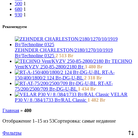
500
1
680
1
930
1
Рекомендуем
ZEHNDER CHARLESTON/2180/1270/10/1919
Вт/Technoline 0325
2 513
Br
TECHNO
Vent/KVZV 250-85-2800/2180 Вт
3 480
Br
RT-A-
150/400/1800/2 124 Вт-DG-U-BL
2 318
Br
RT-AT-
75/200/2500/709 Вт-DG-U-BL
1 434
Br
VELAR
P30 V/ 8 /384/1733 Вт/RAL Classic
1 482
Br
Главная
»
400
Отображение 1–15 из 53
Сортировка: самые недавние
Фильтры