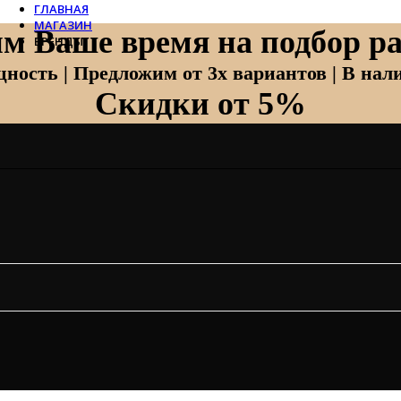
ГЛАВНАЯ
МАГАЗИН
м Ваше время на подбор ра
БРЕНДЫ
Отопление
ность | Предложим от 3х вариантов | В нали
Скидки от 5%
Zehnder
Zehnder Charleston
Loten
Daveti
Royal Thermo
Кондиционеры
Daikin
Mitsubishi Heavy
Hitachi
Mitsubishi Electric
LG
Все бренды
Вентиляция
Invisiline
Muno Air
Systemair