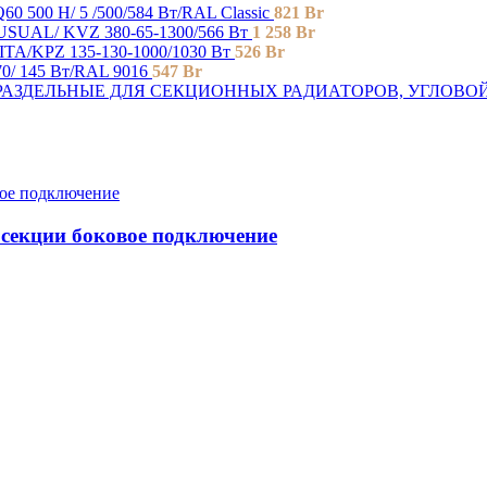
0 500 H/ 5 /500/584 Вт/RAL Classic
821
Br
SUAL/ KVZ 380-65-1300/566 Вт
1 258
Br
A/KPZ 135-130-1000/1030 Вт
526
Br
0/ 145 Bт/RAL 9016
547
Br
ЗДЕЛЬНЫЕ ДЛЯ СЕКЦИОННЫХ РАДИАТОРОВ, УГЛОВОЙ, 
 секции боковое подключение