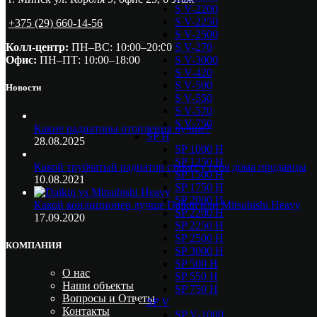
S V-2200
S V-2250
+375 (29) 660-14-56
S V-2500
S V-270
Колл-центр:
ПН–ВС: 10:00–20:00​
S V-3000
Офис:
ПН–ПТ: 10:00–18:00
S V-420
S V-500
Новости
S V-550
S V-570
S V-750
Какие радиаторы отопления лучше?
SP H
28.08.2025
SP 1000 H
SP 1250 H
Какой трубчатый радиатор ставят у себя дома продавцы
SP 1500 H
10.08.2021
SP 1750 H
SP 2000 H
Какой кондиционер лучше Daikin или Mitsubishi Heavy
SP 2200 H
17.09.2020
SP 2250 H
SP 2500 H
КОМПАНИЯ
SP 3000 H
SP 500 H
О нас
SP 550 H
Наши объекты
SP 750 H
Вопросы и Ответы
SP V
Контакты
SP V-1000