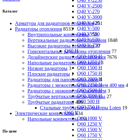
Q40 V-2250
Q40 V-2500
Q40 V-270
Каталог
Q40 V-3000
Q40 V-420
Арматура для радиаторов отопления
251
Q40 V-500
Радиаторы отопления
8533
Q40 V-550
Внутрипольные конвекторы
758
Q40 V-570
Вертикальные радиаторы отопления
1848
Q40 V-750
Высокие радиаторы отопления
27
Q60 H
Горизонтальные радиаторы отопления
77
Q60 1000 H
Дизайнерские радиаторы отопления
7676
Q60 1250 H
Напольные радиаторы отопления
3
Q60 1500 H
Низкие радиаторы
3
Q60 1750 H
Плоские радиаторы
1
Q60 2000 H
Радиаторы для панорамных окон
8
Q60 2250 H
Радиаторы с межосевым расстоянием 400 мм
4
Q60 2500 H
Радиаторы с нижним подключением
3
Q60 3000 H
Трубчатые вертикальные радиаторы
27
Q60 500 H
Трубчатые радиаторы
486
Q60 750 H
Cтальные трубчатые радиаторы Loten
19
Q60 V
Электрические конвекторы
634
Q60 1000 V
Напольные конвекторы
634
Q60 1250 V
Q60 1500 V
По цене
Q60 1750 V