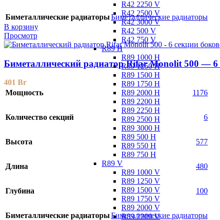
R42 2250 V
R42 2500 V
Биметаллические радиаторы
Биметаллические радиаторы
R42 3000 V
В корзину
R42 500 V
Просмотр
R42 750 V
R89 H
R89 1000 H
Биметаллический радиатор Rifar Monolit 500 — 6
R89 1250 H
R89 1500 H
401
Br
R89 1750 H
R89 2000 H
Мощность
1176
R89 2200 H
R89 2250 H
Количество секций
6
R89 2500 H
R89 3000 H
R89 500 H
Высота
577
R89 550 H
R89 750 H
R89 V
Длина
480
R89 1000 V
R89 1250 V
R89 1500 V
Глубина
100
R89 1750 V
R89 2000 V
Биметаллические радиаторы
Биметаллические радиаторы
R89 2200 V