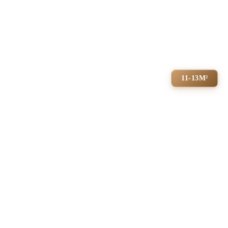
11-13М²