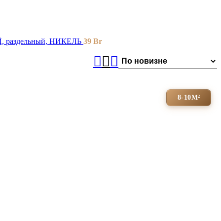
раздельный, НИКЕЛЬ
39
Br
8-10М²