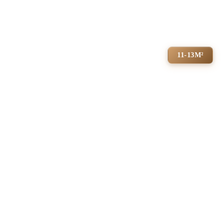
11-13М²