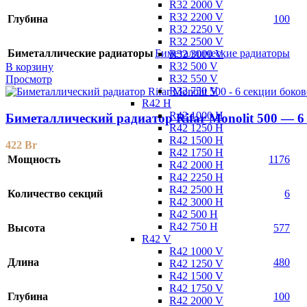
R32 2000 V
R32 2200 V
Глубина
100
R32 2250 V
R32 2500 V
Биметаллические радиаторы
Биметаллические радиаторы
R32 3000 V
R32 500 V
В корзину
R32 550 V
Просмотр
R32 750 V
R42 H
R42 1000 H
Биметаллический радиатор Rifar Monolit 500 — 6
R42 1250 H
R42 1500 H
422
Br
R42 1750 H
Мощность
1176
R42 2000 H
R42 2250 H
R42 2500 H
Количество секций
6
R42 3000 H
R42 500 H
R42 750 H
Высота
577
R42 V
R42 1000 V
Длина
480
R42 1250 V
R42 1500 V
R42 1750 V
Глубина
100
R42 2000 V