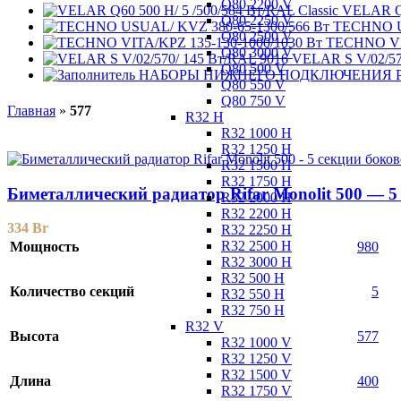
Q80 2200 V
VELAR Q6
Q80 2250 V
TECHNO U
Q80 2500 V
TECHNO VIT
Q80 3000 V
VELAR S V/02/57
Q80 500 V
НАБОРЫ НИЖНЕГО ПОДКЛЮЧЕНИЯ РА
Q80 550 V
Q80 750 V
Главная
»
577
R32 H
R32 1000 H
R32 1250 H
R32 1500 H
R32 1750 H
Биметаллический радиатор Rifar Monolit 500 — 5
R32 2000 H
R32 2200 H
334
Br
R32 2250 H
R32 2500 H
Мощность
980
R32 3000 H
R32 500 H
Количество секций
5
R32 550 H
R32 750 H
R32 V
Высота
577
R32 1000 V
R32 1250 V
R32 1500 V
Длина
400
R32 1750 V