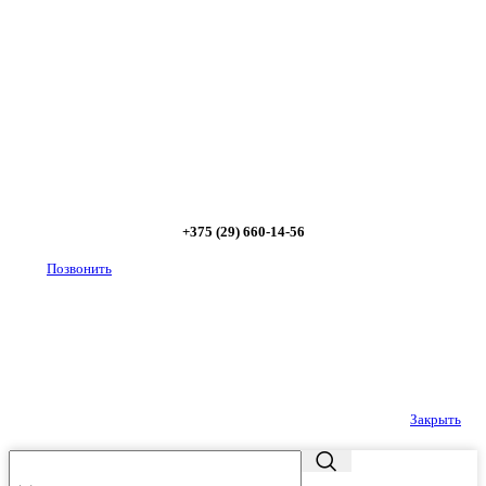
- предложим от 3х вариантов в разном дизайне и
ценовом диапазоне; - большой выбор в наличии и
под заказ;
Позвоните сейчас и получите скидку
от 5%
+375 (29) 660-14-56
Позвонить
Закрыть