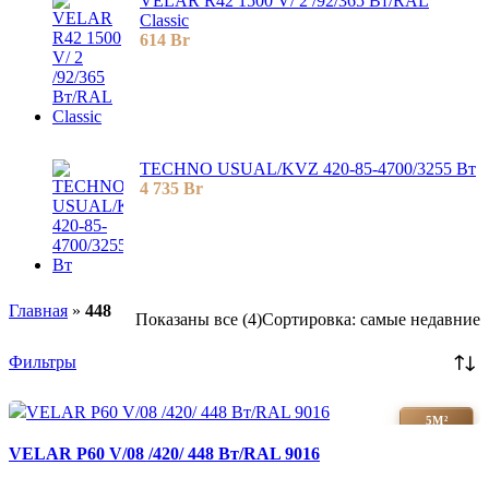
VELAR R42 1500 V/ 2 /92/365 Вт/RAL
Classic
614
Br
TECHNO USUAL/KVZ 420-85-4700/3255 Вт
4 735
Br
Главная
»
448
Показаны все (4)
Сортировка: самые недавние
Фильтры
5М²
VELAR P60 V/08 /420/ 448 Bт/RAL 9016