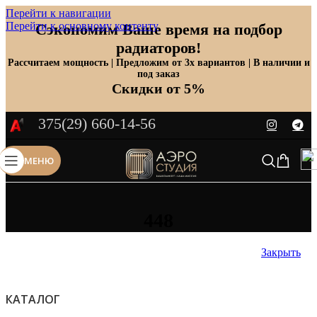
Перейти к навигации
Перейти к основному контенту
Сэкономим Ваше время на подбор
радиаторов!
Рассчитаем мощность | Предложим от 3х вариантов | В наличии и
под заказ
Скидки от 5%
375(29) 660-14-56
МЕНЮ
448
Закрыть
КАТАЛОГ