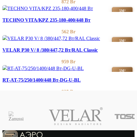
872
Br
5М²
TECHNO VITA/KPZ 235-180-400/448 Вт
562
Br
5М²
VELAR P30 V/ 8 /380/447,72 Вт/RAL Classic
959
Br
5М²
RT-AT-75/250/1400/448 Вт-DG-U-BL
935
Br