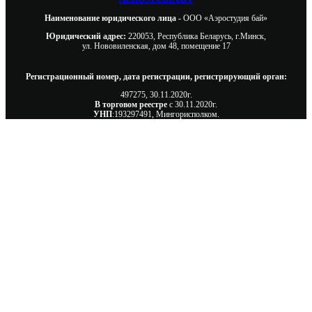
Наименование юридического лица -
ООО «Аэростудия бай»
Юридический адрес:
220053, Республика Беларусь, г.Минск,
ул. Нововиленская, дом 48, помещение 17
Регистрационный номер, дата регистрации, регистрирующий орган:
497275, 30.11.2020г.
В торговом реестре
с 30.11.2020г.
УНП
:193297491, Мингорисполком.
Сэкономьте Ваше время на подбор
радиаторов!
Позвоните и мы: - рассчитаем требуемую мощность;