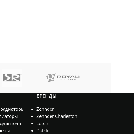
БРЕНДЫ
 радиаторы
Zehnder
диаторы
Zehnder Charleston
сушители
Loten
неры
Daikin