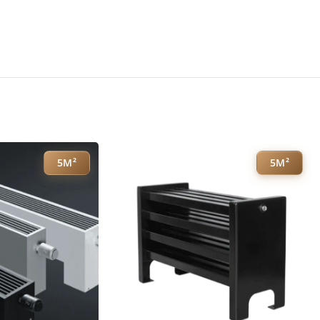
5М²
5М²