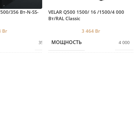
/500/356 Вт-N-SS-
VELAR Q500 1500/ 16 /1500/4 000
Вт/RAL Classic
8
Br
3 464
Br
МОЩНОСТЬ
356
4 000
КОЛИЧЕСТВО СЕКЦИЙ
80
16
ВЫСОТА
1805
505
ДЛИНА
SS
1750
ГЛУБИНА
130
300