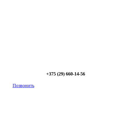
Позвоните и мы: - рассчитаем требуемую мощность;
- предложим от 3х вариантов в разном дизайне и
ценовом диапазоне; - большой выбор в наличии и
под заказ;
Позвоните сейчас и получите
скидку от 5%
+375 (29) 660-14-56
Позвонить