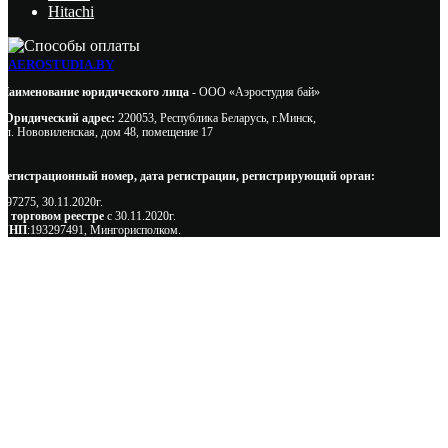
Hitachi
AEROSTUDIA.BY
Наименование юридического лица -
ООО «Аэростудия бай»
Юридический адрес:
220053, Республика Беларусь, г.Минск,
ул. Нововиленская, дом 48, помещение 17
Регистрационный номер, дата регистрации, регистрирующий орган:
497275, 30.11.2020г.
В торговом реестре
с 30.11.2020г.
УНП
:193297491, Мингорисполком.
Сэкономьте Ваше время на подбор
радиаторов!