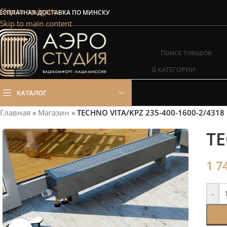
Сэкономим Ваш
Skip to navigation
ЕСПЛАТНАЯ ДОСТАВКА ПО МИНСКУ
Skip to main content
Рассчитаем мощность | П
В КАТЕГОРИИ
КАТАЛОГ
Главная
»
Магазин
»
TECHNO VITA/KPZ 235-400-1600-2/4318
TE
1 7
-