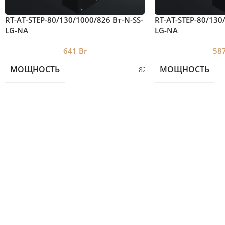
RT-AT-STEP-80/130/1000/826 Вт-N-SS-
RT-AT-STEP-80/130
LG-NA
LG-NA
641
Br
58
МОЩНОСТЬ
МОЩНОСТЬ
826
ВЫСОТА
ВЫСОТА
80
ДЛИНА
ДЛИНА
1330
ЦВЕТ 2
ЦВЕТ 2
SS
ШИРИНА
ШИРИНА
130