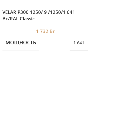
VELAR P300 1250/ 9 /1250/1 641
VELAR P300 1000/ 9
Вт/RAL Classic
Вт/RAL Classic
1 732
Br
1 5
МОЩНОСТЬ
МОЩНОСТЬ
1 641
КОЛИЧЕСТВО СЕКЦИЙ
КОЛИЧЕСТВО С
9
ВЫСОТА
ВЫСОТА
275
ДЛИНА
ДЛИНА
1000
ГЛУБИНА
ГЛУБИНА
253