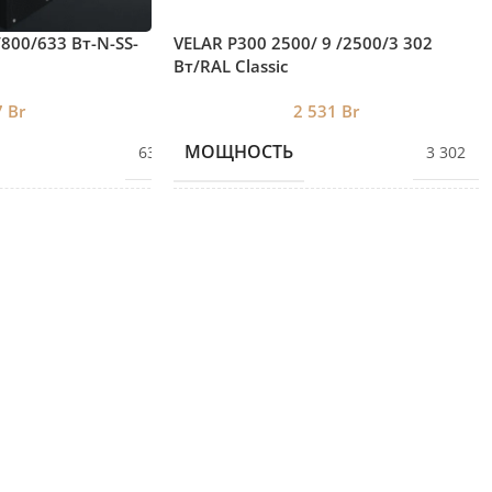
/800/633 Вт-N-SS-
VELAR P300 2500/ 9 /2500/3 302
Вт/RAL Classic
7
Br
2 531
Br
МОЩНОСТЬ
633
3 302
КОЛИЧЕСТВО СЕКЦИЙ
80
9
ВЫСОТА
800
275
ДЛИНА
SS
2500
ГЛУБИНА
130
253