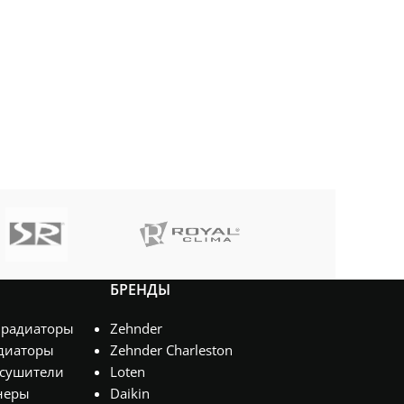
БРЕНДЫ
 радиаторы
Zehnder
диаторы
Zehnder Charleston
сушители
Loten
неры
Daikin