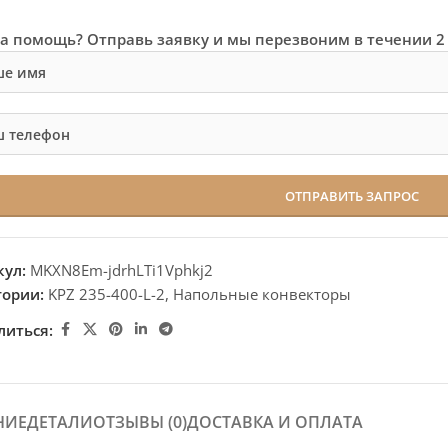
а помощь? Отправь заявку и мы перезвоним в течении 2
кул:
MKXN8Em-jdrhLTi1Vphkj2
гории:
KPZ 235-400-L-2
,
Напольные конвекторы
литься:
НИЕ
ДЕТАЛИ
ОТЗЫВЫ (0)
ДОСТАВКА И ОПЛАТА