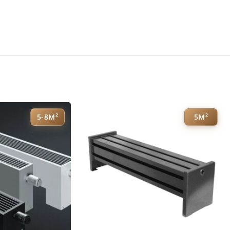
5-8М²
5М²