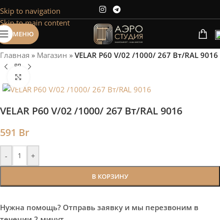
Skip to navigation
Сэкономим Ваше время на подбор
Skip to main content
радиаторов!
МЕНЮ
Рассчитаем мощность | Предложим от 3х вариантов | В
наличии и под заказ
Главная
»
Магазин
»
VELAR P60 V/02 /1000/ 267 Bт/RAL 9016
Скидки от 5%
Нажмите, чтобы увеличить
VELAR P60 V/02 /1000/ 267 Bт/RAL 9016
591
Br
-
+
В КОРЗИНУ
Нужна помощь? Отправь заявку и мы перезвоним в
течении 2 минут.