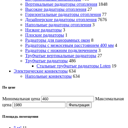
Вертикальные радиаторы отопления
1848
Высокие радиаторы отопления
27
Горизонтальные радиаторы отопления
77
Дизайнерские радиаторы отопления
7676
Напольные радиаторы отопления
3
Низкие радиаторы
3
Плоские радиаторы
1
Радиаторы для панорамных окон
8
Радиаторы с межосевым расстоянием 400 мм
4
Радиаторы с нижним подключением
3
Трубчатые вертикальные радиаторы
27
Трубчатые радиаторы
486
Cтальные трубчатые радиаторы Loten
19
Электрические конвекторы
634
Напольные конвекторы
634
По цене
Минимальная цена
Максимальная
цена
Фильтрация
Площадь помещения
5 м²
11