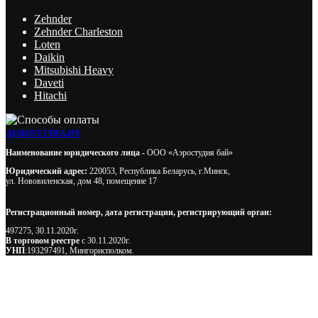
Zehnder
Zehnder Charleston
Loten
Daikin
Mitsubishi Heavy
Daveti
Hitachi
AEROSTUDIA.BY
Наименование юридического лица -
ООО «Аэростудия бай»
Юридический адрес:
220053, Республика Беларусь, г.Минск,
ул. Нововиленская, дом 48, помещение 17
Регистрационный номер, дата регистрации, регистрирующий орган:
497275, 30.11.2020г.
В торговом реестре
с 30.11.2020г.
УНП
:193297491, Мингорисполком.