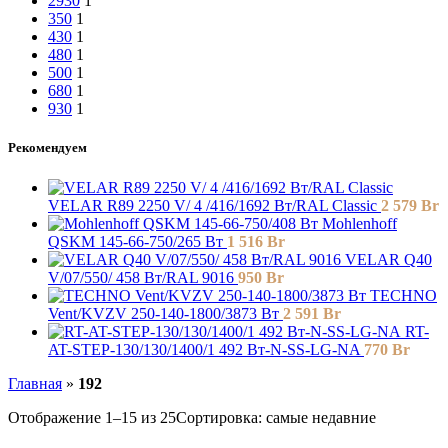
2930
1
350
1
430
1
480
1
500
1
680
1
930
1
Рекомендуем
VELAR R89 2250 V/ 4 /416/1692 Вт/RAL Classic
2 579
Br
Mohlenhoff
QSKM 145-66-750/265 Вт
1 516
Br
VELAR Q40
V/07/550/ 458 Bт/RAL 9016
950
Br
TECHNO
Vent/KVZV 250-140-1800/3873 Вт
2 591
Br
RT-
AT-STEP-130/130/1400/1 492 Вт-N-SS-LG-NA
770
Br
Главная
»
192
Отображение 1–15 из 25
Сортировка: самые недавние