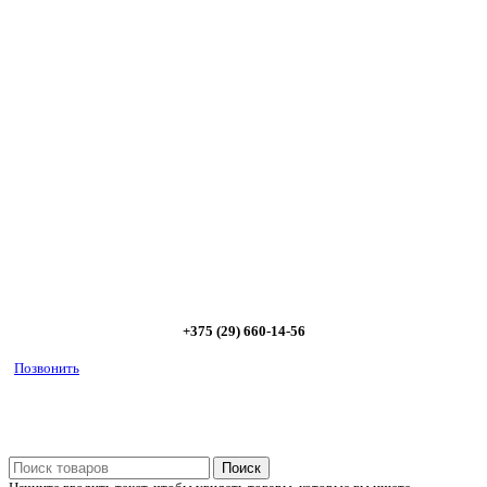
Сэкономьте Ваше время на подбор
радиаторов!
Позвоните и мы: - рассчитаем требуемую мощность; -
предложим от 3х вариантов в разном дизайне и ценовом
диапазоне; - большой выбор в наличии и под заказ;
Позвоните сейчас и получите скидку от
5%
+375 (29) 660-14-56
Позвонить
Поиск