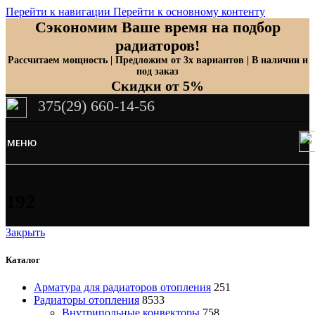
Перейти к навигации
Перейти к основному контенту
Сэкономим Ваше время на подбор
радиаторов!
Рассчитаем мощность | Предложим от 3х вариантов | В наличии и
под заказ
Скидки от 5%
375(29) 660-14-56
МЕНЮ
192
Закрыть
Каталог
Арматура для радиаторов отопления
251
Радиаторы отопления
8533
Внутрипольные конвекторы
758