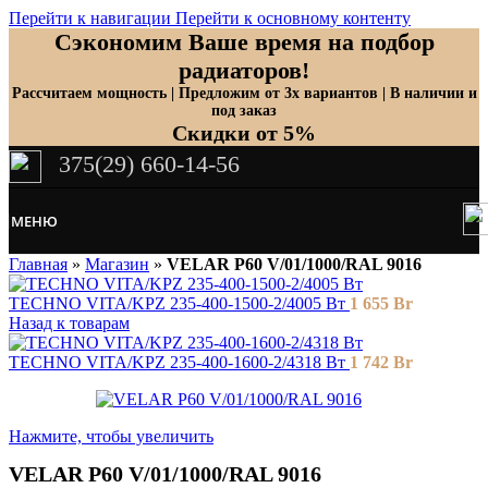
Перейти к навигации
Перейти к основному контенту
Сэкономим Ваше время на подбор
радиаторов!
Рассчитаем мощность | Предложим от 3х вариантов | В наличии и
под заказ
Скидки от 5%
375(29) 660-14-56
МЕНЮ
Главная
»
Магазин
»
VELAR P60 V/01/1000/RAL 9016
TECHNO VITA/KPZ 235-400-1500-2/4005 Вт
1 655
Br
Назад к товарам
TECHNO VITA/KPZ 235-400-1600-2/4318 Вт
1 742
Br
Нажмите, чтобы увеличить
VELAR P60 V/01/1000/RAL 9016