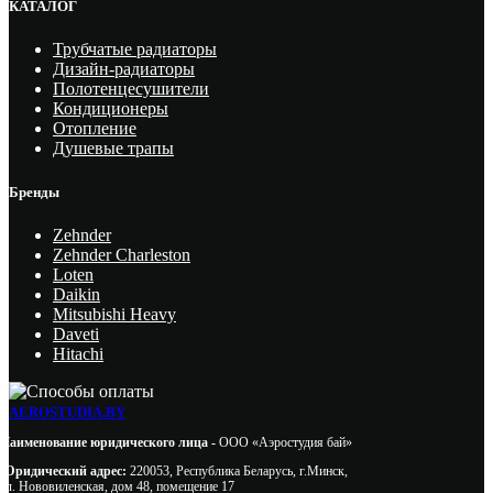
КАТАЛОГ
Трубчатые радиаторы
Дизайн-радиаторы
Полотенцесушители
Кондиционеры
Отопление
Душевые трапы
Бренды
Zehnder
Zehnder Charleston
Loten
Daikin
Mitsubishi Heavy
Daveti
Hitachi
AEROSTUDIA.BY
Наименование юридического лица -
ООО «Аэростудия бай»
Юридический адрес:
220053, Республика Беларусь, г.Минск,
ул. Нововиленская, дом 48, помещение 17