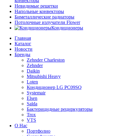
конвекторы
Невидимые решетки
Напольные конвекторы
Биметаллические радиаторы
Потолочные излучатели Flower
Кондиционеры
Главная
Каталог
Новости
Бренды
Zehnder Charleston
Zehnder
Daikin
Mitsubishi Heavy
Loten
Кондиционер LG PC09SQ
Systemair
Elsen
Salda
Бактерицидные рециркуляторы
Trox
VTS
О Нас
Портфолио