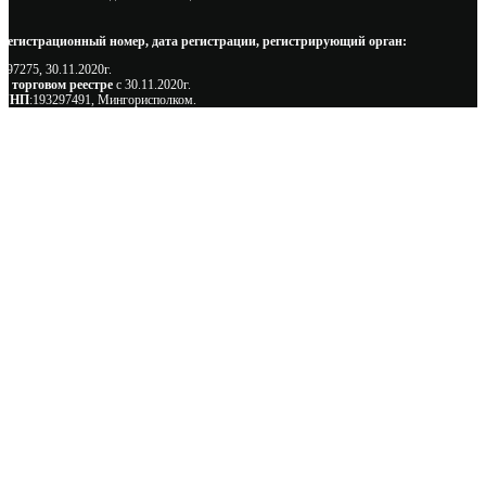
Регистрационный номер, дата регистрации, регистрирующий орган:
497275, 30.11.2020г.
В торговом реестре
с 30.11.2020г.
УНП
:193297491, Мингорисполком.
Сэкономьте Ваше время на подбор
радиаторов!
Позвоните и мы: - рассчитаем требуемую мощность; -
предложим от 3х вариантов в разном дизайне и ценовом
диапазоне; - большой выбор в наличии и под заказ;
Позвоните сейчас и получите скидку от
5%