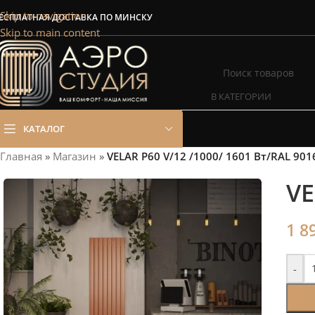
Сэкономим Ваш
Skip to navigation
ЕСПЛАТНАЯ ДОСТАВКА ПО МИНСКУ
Skip to main content
Рассчитаем мощность | П
В КАТЕГОРИИ
КАТАЛОГ
Главная
»
Магазин
»
VELAR P60 V/12 /1000/ 1601 Bт/RAL 901
VE
1 8
-