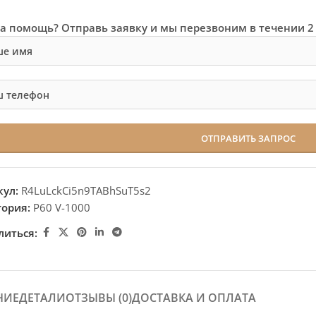
а помощь? Отправь заявку и мы перезвоним в течении 2
кул:
R4LuLckCi5n9TABhSuT5s2
гория:
P60 V-1000
литься:
НИЕ
ДЕТАЛИ
ОТЗЫВЫ (0)
ДОСТАВКА И ОПЛАТА