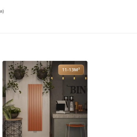
я)
11-13М²