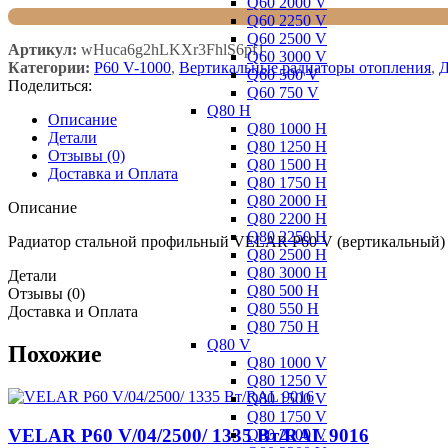
Q60 2000 V
Q60 2250 V
Q60 2500 V
Артикул:
wHuca6g2hLKXr3FhlS6pf1
Q60 3000 V
Категории:
P60 V-1000
,
Вертикальные радиаторы отопления
,
Д
Q60 500 V
Поделиться:
Q60 750 V
Q80 H
Описание
Q80 1000 H
Детали
Q80 1250 H
Отзывы (0)
Q80 1500 H
Доставка и Оплата
Q80 1750 H
Q80 2000 H
Описание
Q80 2200 H
Q80 2250 H
Радиатор стальной профильный VELAR P60 V (вертикальный) 
Q80 2500 H
Q80 3000 H
Детали
Q80 500 H
Отзывы (0)
Q80 550 H
Доставка и Оплата
Q80 750 H
Q80 V
Похожие
Q80 1000 V
Q80 1250 V
Q80 1500 V
Q80 1750 V
VELAR P60 V/04/2500/ 1335 Bт/RAL 9016
Q80 2000 V