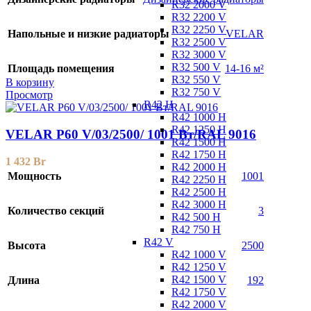
R32 2000 V
R32 2200 V
R32 2250 V
Напольные и низкие радиаторы
VELAR
R32 2500 V
R32 3000 V
R32 500 V
Площадь помещения
14-16 м²
R32 550 V
В корзину
R32 750 V
Просмотр
R42 H
R42 1000 H
R42 1250 H
VELAR P60 V/03/2500/ 1001 Bт/RAL 9016
R42 1500 H
R42 1750 H
1 432
Br
R42 2000 H
Мощность
1001
R42 2250 H
R42 2500 H
R42 3000 H
Количество секций
3
R42 500 H
R42 750 H
R42 V
Высота
2500
R42 1000 V
R42 1250 V
R42 1500 V
Длина
192
R42 1750 V
R42 2000 V