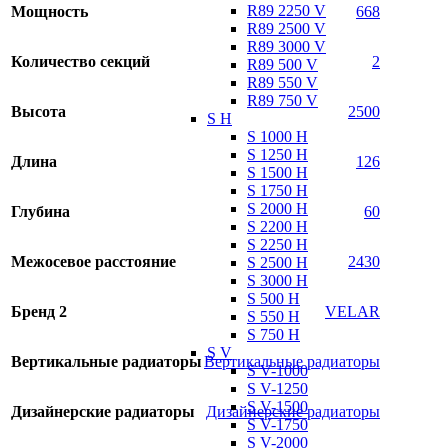
R89 2250 V
Мощность
668
R89 2500 V
R89 3000 V
Количество секций
2
R89 500 V
R89 550 V
R89 750 V
Высота
2500
S H
S 1000 H
S 1250 H
Длина
126
S 1500 H
S 1750 H
S 2000 H
Глубина
60
S 2200 H
S 2250 H
Межосевое расстояние
2430
S 2500 H
S 3000 H
S 500 H
Бренд 2
VELAR
S 550 H
S 750 H
S V
Вертикальные радиаторы
Вертикальные радиаторы
S V-1000
S V-1250
S V-1500
Дизайнерские радиаторы
Дизайнерские радиаторы
S V-1750
S V-2000