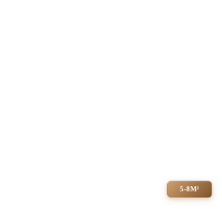
5-8М²