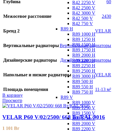
Глубина
60
R42 2250 V
R42 2500 V
R42 3000 V
Межосевое расстояние
2430
R42 500 V
R42 750 V
R89 H
Бренд 2
VELAR
R89 1000 H
R89 1250 H
R89 1500 H
Вертикальные радиаторы
Вертикальные радиаторы
R89 1750 H
R89 2000 H
Дизайнерские радиаторы
Дизайнерские радиаторы
R89 2200 H
R89 2250 H
R89 2500 H
Напольные и низкие радиаторы
VELAR
R89 3000 H
R89 500 H
R89 550 H
Площадь помещения
11-13 м²
R89 750 H
В корзину
R89 V
Просмотр
R89 1000 V
R89 1250 V
R89 1500 V
VELAR P60 V/02/2500/ 668 Bт/RAL 9016
R89 1750 V
R89 2000 V
1 101
Br
R89 2200 V