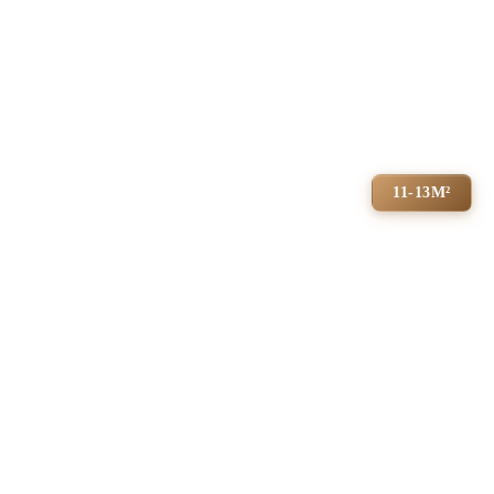
11-13М²