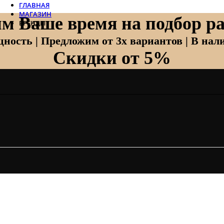
ГЛАВНАЯ
МАГАЗИН
м Ваше время на подбор ра
БРЕНДЫ
Отопление
ность | Предложим от 3х вариантов | В нали
Скидки от 5%
Zehnder
Zehnder Charleston
Loten
Daveti
Royal Thermo
Кондиционеры
Daikin
Mitsubishi Heavy
Hitachi
Mitsubishi Electric
LG
Все бренды
Вентиляция
Invisiline
Muno Air
Systemair