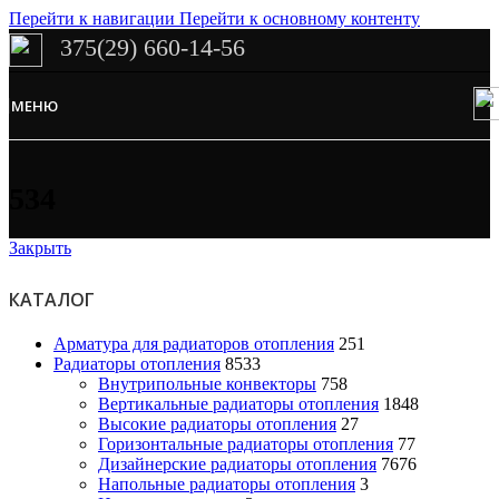
Перейти к навигации
Перейти к основному контенту
375(29) 660-14-56
Сэкономим Ваше время на подбор
радиаторов!
МЕНЮ
Рассчитаем мощность | Предложим от 3х вариантов | В наличии и
под заказ
Скидки от 5%
534
Закрыть
КАТАЛОГ
Арматура для радиаторов отопления
251
Радиаторы отопления
8533
Внутрипольные конвекторы
758
Вертикальные радиаторы отопления
1848
Высокие радиаторы отопления
27
Горизонтальные радиаторы отопления
77
Дизайнерские радиаторы отопления
7676
Напольные радиаторы отопления
3