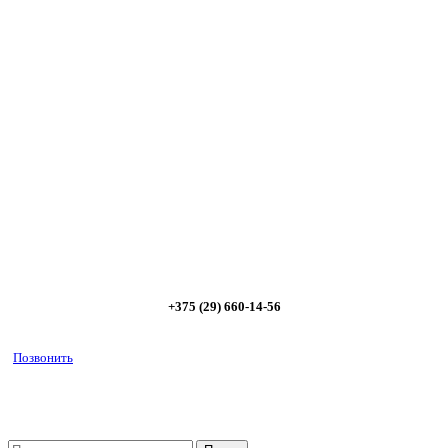
Сэкономьте Ваше время на подбор
радиаторов!
Позвоните и мы: - рассчитаем требуемую мощность; -
предложим от 3х вариантов в разном дизайне и ценовом
диапазоне; - большой выбор в наличии и под заказ;
Позвоните сейчас и получите скидку от
5%
+375 (29) 660-14-56
Позвонить