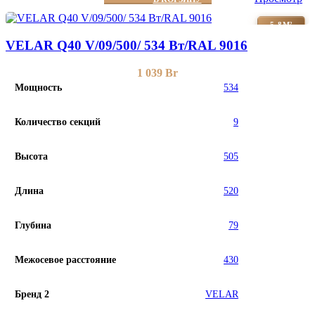
5-8М²
VELAR Q40 V/09/500/ 534 Bт/RAL 9016
1 039
Br
Мощность
534
Количество секций
9
Высота
505
Длина
520
Глубина
79
Межосевое расстояние
430
Бренд 2
VELAR