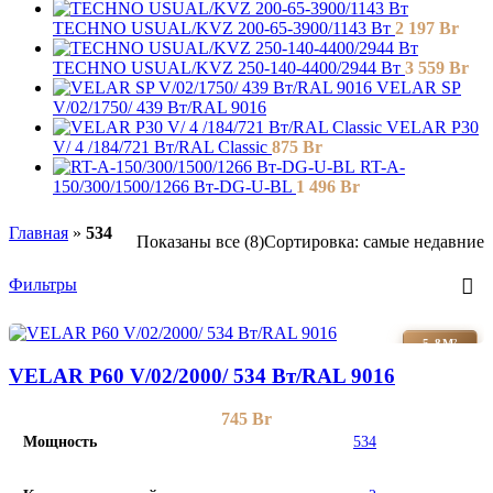
TECHNO USUAL/KVZ 200-65-3900/1143 Вт
2 197
Br
TECHNO USUAL/KVZ 250-140-4400/2944 Вт
3 559
Br
VELAR SP
V/02/1750/ 439 Bт/RAL 9016
VELAR P30
V/ 4 /184/721 Вт/RAL Classic
875
Br
RT-A-
150/300/1500/1266 Вт-DG-U-BL
1 496
Br
Главная
»
534
Показаны все (8)
Сортировка: самые недавние
Фильтры
5-8М²
VELAR P60 V/02/2000/ 534 Bт/RAL 9016
745
Br
Мощность
534