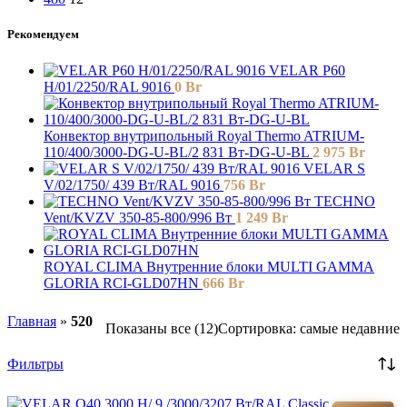
Рекомендуем
VELAR P60
H/01/2250/RAL 9016
0
Br
Конвектор внутрипольный Royal Thermo ATRIUM-
110/400/3000-DG-U-BL/2 831 Вт-DG-U-BL
2 975
Br
VELAR S
V/02/1750/ 439 Bт/RAL 9016
756
Br
TECHNO
Vent/KVZV 350-85-800/996 Вт
1 249
Br
ROYAL CLIMA Внутренние блоки MULTI GAMMA
GLORIA RCI-GLD07HN
666
Br
Главная
»
520
Показаны все (12)
Сортировка: самые недавние
Фильтры