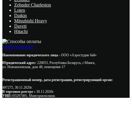
Zehnder Charleston
Loten
Daikin
Mitsubishi Heavy
Daveti
Hitachi
AEROSTUDIA.BY
Наименование юридического лица -
ООО «Аэростудия бай»
Юридический адрес:
220053, Республика Беларусь, г.Минск,
ул. Нововиленская, дом 48, помещение 17
Регистрационный номер, дата регистрации, регистрирующий орган:
497275, 30.11.2020г.
В торговом реестре
с 30.11.2020г.
УНП
:193297491, Мингорисполком.