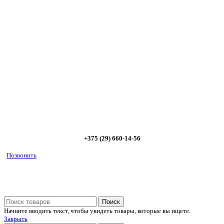
Сэкономьте Ваше время на подбор
радиаторов!
Позвоните и мы: - рассчитаем требуемую мощность; -
предложим от 3х вариантов в разном дизайне и ценовом
диапазоне; - большой выбор в наличии и под заказ;
Позвоните сейчас и получите скидку от
5%
+375 (29) 660-14-56
Позвонить
Поиск
Начните вводить текст, чтобы увидеть товары, которые вы ищете.
Закрыть