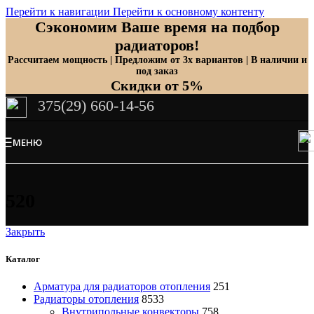
Перейти к навигации
Перейти к основному контенту
Сэкономим Ваше время на подбор
радиаторов!
Рассчитаем мощность | Предложим от 3х вариантов | В наличии и
под заказ
Скидки от 5%
375(29) 660-14-56
МЕНЮ
520
Закрыть
Каталог
Арматура для радиаторов отопления
251
Радиаторы отопления
8533
Внутрипольные конвекторы
758