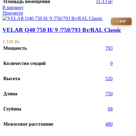
Площадь помещения
11-13 м²
В корзину
Просмотр
5-8М²
VELAR Q40 750 H/ 9 /750/793 Вт/RAL Classic
1 330
Br
Мощность
793
Количество секций
9
Высота
520
Длина
750
Глубина
68
Межосевое расстояние
480