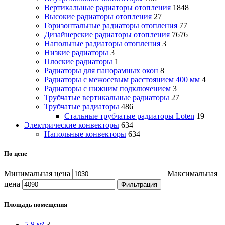
Вертикальные радиаторы отопления
1848
Высокие радиаторы отопления
27
Горизонтальные радиаторы отопления
77
Дизайнерские радиаторы отопления
7676
Напольные радиаторы отопления
3
Низкие радиаторы
3
Плоские радиаторы
1
Радиаторы для панорамных окон
8
Радиаторы с межосевым расстоянием 400 мм
4
Радиаторы с нижним подключением
3
Трубчатые вертикальные радиаторы
27
Трубчатые радиаторы
486
Cтальные трубчатые радиаторы Loten
19
Электрические конвекторы
634
Напольные конвекторы
634
По цене
Минимальная цена
Максимальная
цена
Фильтрация
Площадь помещения
5-8 м²
3