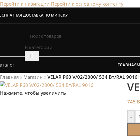
Перейти к навигации
Перейти к основному контенту
Сэкономим Ваш
ЕСПЛАТНАЯ ДОСТАВКА ПО МИНСКУ
Рассчитаем мощность | П
В категории
аталог
ГЛАВНАЯ
М
Главная
»
Магазин
»
VELAR P60 V/02/2000/ 534 Bт/RAL 9016
Н
VE
Нажмите, чтобы увеличить
745
B
-