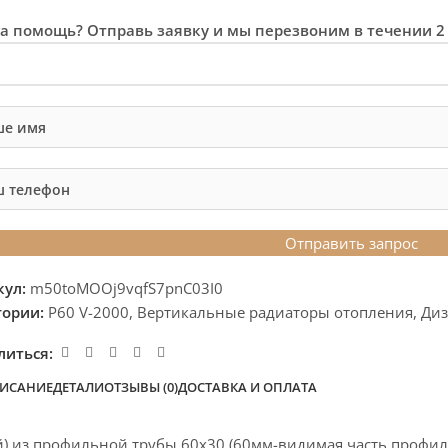
а помощь? Отправь заявку и мы перезвоним в течении 2
кул:
m50toMOOj9vqfS7pnC03I0
гории:
P60 V-2000
,
Вертикальные радиаторы отопления
,
Диз
литься:
ИСАНИЕ
ДЕТАЛИ
ОТЗЫВЫ (0)
ДОСТАВКА И ОПЛАТА
) из профильной трубы 60х30 (60мм-видимая часть профил