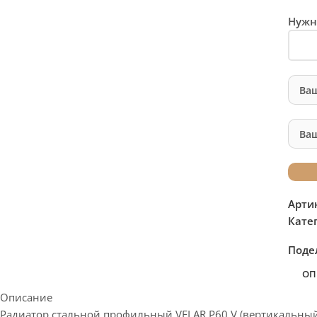
Нужн
Арти
Кате
Поде
ОП
Описание
Радиатор стальной профильный VELAR P60 V (вертикальный