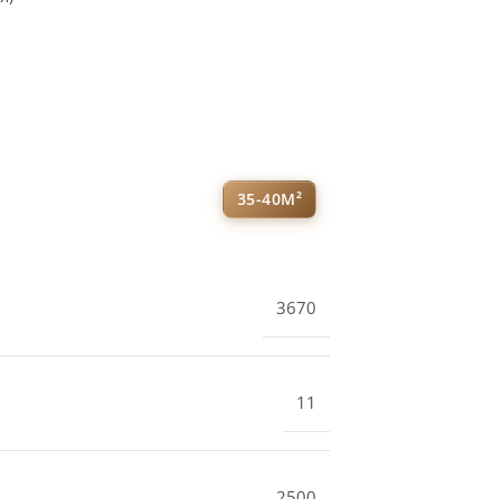
35-40М²
3670
11
2500