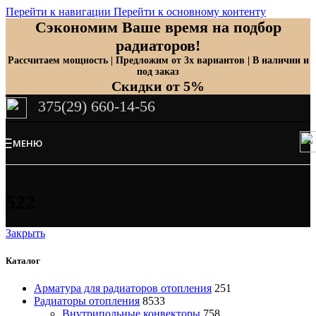
Перейти к навигации
Перейти к основному контенту
Сэкономим Ваше время на подбор
радиаторов!
Рассчитаем мощность | Предложим от 3х вариантов | В наличии и
под заказ
Скидки от 5%
375(29) 660-14-56
МЕНЮ
522
Закрыть
Каталог
Арматура для радиаторов отопления
251
Радиаторы отопления
8533
Внутрипольные конвекторы
758