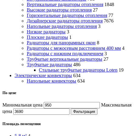
Вертикальные радиаторы отопления
1848
Высокие радиаторы отопления
27
Горизонтальные радиаторы отопления
77
Дизайнерские радиаторы отопления
7676
Напольные радиаторы отопления
3
Низкие радиаторы
3
Плоские радиаторы
1
Радиаторы для панорамных окон
8
Радиаторы с межосевым расстоянием 400 мм
4
Радиаторы с нижним подключением
3
Трубчатые вертикальные радиаторы
27
Трубчатые радиаторы
486
Cтальные трубчатые радиаторы Loten
19
Электрические конвекторы
634
Напольные конвекторы
634
По цене
Минимальная цена
Максимальная
цена
Фильтрация
Площадь помещения
5-8 м²
4