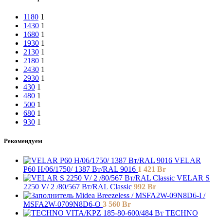
1180
1
1430
1
1680
1
1930
1
2130
1
2180
1
2430
1
2930
1
430
1
480
1
500
1
680
1
930
1
Рекомендуем
VELAR
P60 H/06/1750/ 1387 Bт/RAL 9016
1 421
Br
VELAR S
2250 V/ 2 /80/567 Вт/RAL Classic
992
Br
Midea Breezeless / MSFA2W-09N8D6-I /
MSFA2W-0709N8D6-O
3 560
Br
TECHNO