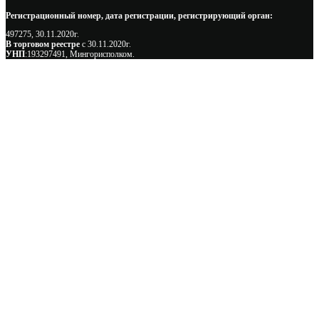
Регистрационный номер, дата регистрации, регистрирующий орган:
497275, 30.11.2020г.
В торговом реестре
с 30.11.2020г.
УНП
:193297491, Мингорисполком.
Сэкономьте Ваше время на подбор
радиаторов!
Позвоните и мы: - рассчитаем требуемую мощность; -
предложим от 3х вариантов в разном дизайне и ценовом
диапазоне; - большой выбор в наличии и под заказ;
Позвоните сейчас и получите скидку от
5%