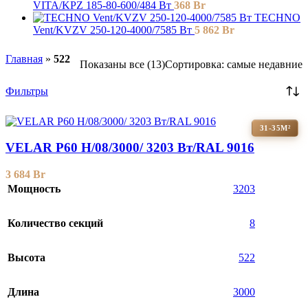
VITA/KPZ 185-80-600/484 Вт
368
Br
TECHNO
Vent/KVZV 250-120-4000/7585 Вт
5 862
Br
Главная
»
522
Показаны все (13)
Сортировка: самые недавние
Фильтры
31-35М²
VELAR P60 H/08/3000/ 3203 Bт/RAL 9016
3 684
Br
Мощность
3203
Количество секций
8
Высота
522
Длина
3000