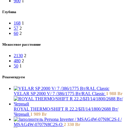
900
1
Глубина
168
1
57
2
60
2
Межосевое расстояние
2130
2
480
2
50
1
Рекомендуем
VELAR SP 2000 V/ 7 /386/1775 Вт/RAL Classic
1 988
Br
ROYAL THERMO/SHIFT R 22.2/БП/14/1800/2688 Вт/
Черный
1 989
Br
Persona Inverter / MSAG4W-07N8C2S-I /
MSAG4W-0707N8C2S-O
2 330
Br