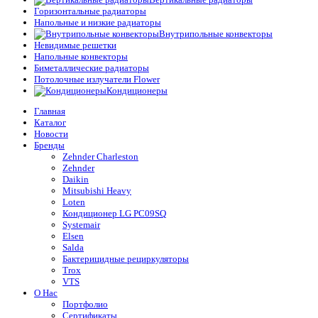
Горизонтальные радиаторы
Напольные и низкие радиаторы
Внутрипольные конвекторы
Невидимые решетки
Напольные конвекторы
Биметаллические радиаторы
Потолочные излучатели Flower
Кондиционеры
Главная
Каталог
Новости
Бренды
Zehnder Charleston
Zehnder
Daikin
Mitsubishi Heavy
Loten
Кондиционер LG PC09SQ
Systemair
Elsen
Salda
Бактерицидные рециркуляторы
Trox
VTS
О Нас
Портфолио
Сертификаты