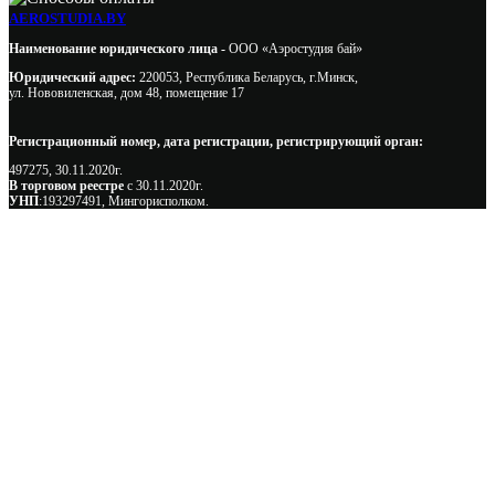
AEROSTUDIA.BY
Наименование юридического лица -
ООО «Аэростудия бай»
Юридический адрес:
220053, Республика Беларусь, г.Минск,
ул. Нововиленская, дом 48, помещение 17
Регистрационный номер, дата регистрации, регистрирующий орган:
497275, 30.11.2020г.
В торговом реестре
с 30.11.2020г.
УНП
:193297491, Мингорисполком.
Сэкономьте Ваше время на подбор
радиаторов!
Позвоните и мы: - рассчитаем требуемую мощность; -
предложим от 3х вариантов в разном дизайне и ценовом