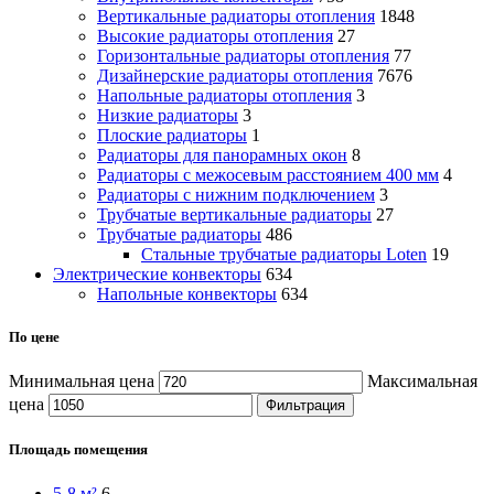
Вертикальные радиаторы отопления
1848
Высокие радиаторы отопления
27
Горизонтальные радиаторы отопления
77
Дизайнерские радиаторы отопления
7676
Напольные радиаторы отопления
3
Низкие радиаторы
3
Плоские радиаторы
1
Радиаторы для панорамных окон
8
Радиаторы с межосевым расстоянием 400 мм
4
Радиаторы с нижним подключением
3
Трубчатые вертикальные радиаторы
27
Трубчатые радиаторы
486
Cтальные трубчатые радиаторы Loten
19
Электрические конвекторы
634
Напольные конвекторы
634
По цене
Минимальная цена
Максимальная
цена
Фильтрация
Площадь помещения
5-8 м²
6