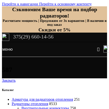
Перейти к навигации
Перейти к основному контенту
Сэкономим Ваше время на подбор
радиаторов!
Рассчитаем мощность | Предложим от 3х вариантов | В наличии и
под заказ
Скидки от 5%
375(29) 660-14-56
МЕНЮ
587
Закрыть
Каталог
Арматура для радиаторов отопления
251
Радиаторы отопления
8533
Внутрипольные конвекторы
758