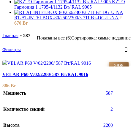
KZTO
Гармония 1 1795-4/1132 Вт/ RAL 9005
RT-AT-INTELBOX-80/250/2300/3 711 Вт-DG-U-NA
2
670
Br
Главная
»
587
Показаны все (6)
Сортировка: самые недавние
Фильтры
5-8М²
VELAR P60 V/02/2200/ 587 Bт/RAL 9016
886
Br
Мощность
587
Количество секций
2
Высота
2200