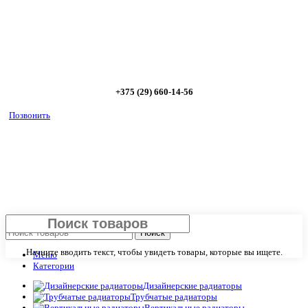
диапазоне; - большой выбор в наличии и под заказ;
Позвоните сейчас и получите скидку от
5%
+375 (29) 660-14-56
Позвонить
Закрыть
Поиск
Начните вводить текст, чтобы увидеть товары, которые вы ищете.
Меню
Категории
Дизайнерские радиаторы
Трубчатые радиаторы
Вертикальные радиаторы