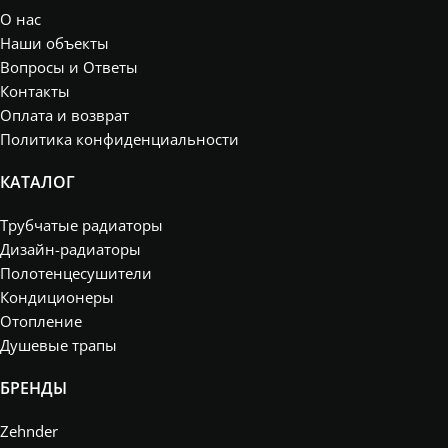
H2000*L280
О нас
(6 секции)
Наши объекты
1,65кВт
,
H2000*L380
Вопросы и Ответы
(8 секции)
Контакты
2,17кВт
,
Оплата и возврат
H2000*L480
(10 секции)
Политика конфиденциальности
2,5кВт
,
H750*L180
КАТАЛОГ
(4 секции)
,
H750*L280
(6 секции)
,
Трубчатые радиаторы
H750*L380
Дизайн-радиаторы
(8 секции)
,
H750*L480
Полотенцесушители
(10 секции)
,
Кондиционеры
H750*L580
(12 секции)
Отопление
Душевые трапы
БРЕНДЫ
Zehnder