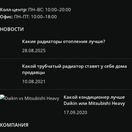
H1500*L380
(8 секции)
Колл-центр:
ПН–ВС: 10:00–20:00​
1,63кВт
,
H1500*L480
Офис:
ПН–ПТ: 10:00–18:00
(10 секции)
2,06кВт
,
НОВОСТИ
H1500*L580
КОЛИЧЕСТВО
(12 секции)
СЕКЦИЙ
2,48кВт
,
Какие радиаторы отопления лучше?
H1750*L180
28.08.2025
(4 секции)
0,96кВт
,
H1750*L280
Какой трубчатый радиатор ставят у себя дома
(6 секции)
1,44кВт
,
продавцы
H1750*L380
(8 секции)
10.08.2021
1,90кВт
,
H1750*L480
(10 секции)
Какой кондиционер лучше
2,34кВт
,
Daikin или Mitsubishi Heavy
H1750*L580
(12 секции)
17.09.2020
2,89кВт
,
H2000*L180
КОМПАНИЯ
(4 секции)
1,10кВт
,