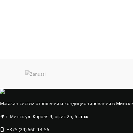
0,82кВт
,
H1000*L380
(8 секции)
1,08кВт
,
H1000*L480
(10 секции)
1,37кВт
,
H1000*L580
(12 секции)
1,65кВт
,
H1250*L180
(4 секции)
,
H1250*L280
(6 секции)
,
H1250*L380
(8 секции)
,
H1250*L480
(10 секции)
,
H1250*L580
(12 секции)
,
Магазин систем отопления и кондиционирования в Минске
H1500*L180
(4 секции)
0,83кВт
,
г. Минск ул. Короля 9, офис 25, 6 этаж
H1500*L280
(6 секции)
1,24кВт
,
+375 (29) 660-14-56