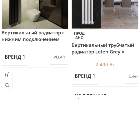
Вертикальный радиатор с
ПРОД
АНО
нижним подключением
Вертикальный трубчатый
Velar P30 V
радиатор Loten ‎Grey V
БРЕНД 1
VELAR
(высота 200 см, 8 секций)
2 400
Br
БРЕНД 1
Loten
КОЛЛЕКЦИЯ
Loten
H1000*L180
(4 секции)
0,55 кВт
,
H1000*L280
(6 секции)