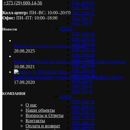
R42 2250 V
+375 (29) 660-14-56
R42 2500 V
Колл-центр:
ПН–ВС: 10:00–20:00​
R42 3000 V
Офис:
ПН–ПТ: 10:00–18:00
R42 500 V
R42 750 V
R89 H
Новости
R89 1000 H
R89 1250 H
R89 1500 H
Какие радиаторы отопления лучше?
R89 1750 H
28.08.2025
R89 2000 H
R89 2200 H
Какой трубчатый радиатор ставят у себя дома продавцы
R89 2250 H
10.08.2021
R89 2500 H
R89 3000 H
Какой кондиционер лучше Daikin или Mitsubishi Heavy
R89 500 H
17.09.2020
R89 550 H
R89 750 H
КОМПАНИЯ
R89 V
R89 1000 V
О нас
R89 1250 V
Наши объекты
R89 1500 V
Вопросы и Ответы
R89 1750 V
Контакты
R89 2000 V
Оплата и возврат
R89 2200 V