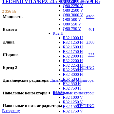
TECHNO VITA/KPZ 235-400-2300-2/6509 Вт
Q80 2200 V
Q80 2250 V
Q80 2500 V
2 356
Br
Q80 3000 V
Мощность
6509
Q80 500 V
Q80 550 V
Q80 750 V
Высота
401
R32 H
R32 1000 H
Длина
2300
R32 1250 H
R32 1500 H
R32 1750 H
Ширина
235
R32 2000 H
R32 2200 H
R32 2250 H
Бренд 2
TECHNO
R32 2500 H
R32 3000 H
R32 500 H
Дизайнерские радиаторы
Дизайнерские радиаторы
R32 550 H
R32 750 H
R32 V
Напольные конвекторы
Напольные конвекторы
R32 1000 V
R32 1250 V
Напольные и низкие радиаторы
TECHNO
R32 1500 V
В корзину
R32 1750 V