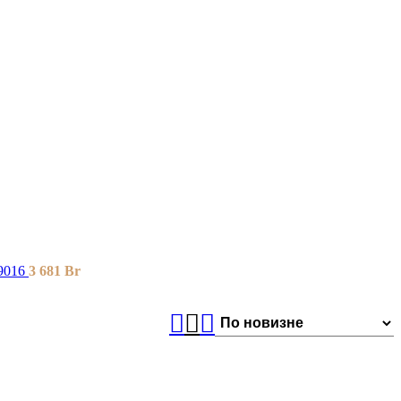
9016
3 681
Br