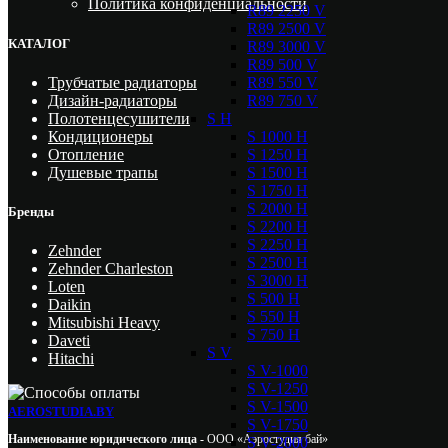
Политика конфиденциальности
R89 2250 V
R89 2500 V
КАТАЛОГ
R89 3000 V
R89 500 V
R89 550 V
Трубчатые радиаторы
R89 750 V
Дизайн-радиаторы
S H
Полотенцесушители
S 1000 H
Кондиционеры
S 1250 H
Отопление
S 1500 H
Душевые трапы
S 1750 H
S 2000 H
Бренды
S 2200 H
S 2250 H
Zehnder
S 2500 H
Zehnder Charleston
S 3000 H
Loten
S 500 H
Daikin
S 550 H
Mitsubishi Heavy
S 750 H
Daveti
S V
Hitachi
S V-1000
S V-1250
S V-1500
AEROSTUDIA.BY
S V-1750
Наименование юридического лица -
ООО «Аэростудия бай»
S V-2000