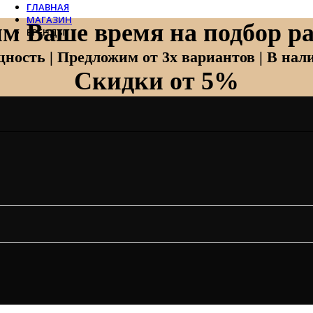
ГЛАВНАЯ
МАГАЗИН
м Ваше время на подбор ра
БРЕНДЫ
Отопление
ность | Предложим от 3х вариантов | В нали
Скидки от 5%
Zehnder
Zehnder Charleston
Loten
Daveti
Royal Thermo
Кондиционеры
Daikin
Mitsubishi Heavy
Hitachi
Mitsubishi Electric
LG
Все бренды
Вентиляция
Invisiline
Muno Air
Systemair