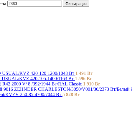
ена
Фильтрация
USUAL/KVZ 420-120-1200/1048 Вт
1 491
Br
USUAL/KVZ 420-105-1400/1163 Вт
1 596
Br
R42 2000 V/ 8 /392/1944 Вт/RAL Classic
1 910
Br
ZEHNDER CHARLESTON/3050/V001/30/2373 Вт/Белый 
t/KVZV 250-85-4700/7044 Вт
5 828
Br