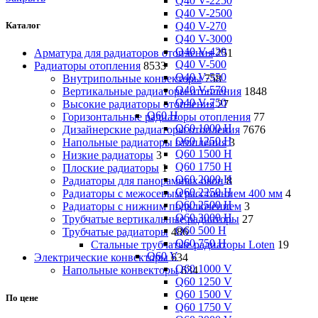
Q40 V-2250
Q40 V-2500
Q40 V-270
Каталог
Q40 V-3000
Q40 V-420
Арматура для радиаторов отопления
251
Q40 V-500
Радиаторы отопления
8533
Q40 V-550
Внутрипольные конвекторы
758
Q40 V-570
Вертикальные радиаторы отопления
1848
Q40 V-750
Высокие радиаторы отопления
27
Q60 H
Горизонтальные радиаторы отопления
77
Q60 1000 H
Дизайнерские радиаторы отопления
7676
Q60 1250 H
Напольные радиаторы отопления
3
Q60 1500 H
Низкие радиаторы
3
Q60 1750 H
Плоские радиаторы
1
Q60 2000 H
Радиаторы для панорамных окон
8
Q60 2250 H
Радиаторы с межосевым расстоянием 400 мм
4
Q60 2500 H
Радиаторы с нижним подключением
3
Q60 3000 H
Трубчатые вертикальные радиаторы
27
Q60 500 H
Трубчатые радиаторы
486
Q60 750 H
Cтальные трубчатые радиаторы Loten
19
Q60 V
Электрические конвекторы
634
Q60 1000 V
Напольные конвекторы
634
Q60 1250 V
Q60 1500 V
По цене
Q60 1750 V