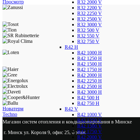
Просмотр
R32 2000 V
R32 2200 V
R32 2250 V
R32 2500 V
R32 3000 V
R32 500 V
R32 550 V
R32 750 V
R42 H
R42 1000 H
R42 1250 H
R42 1500 H
R42 1750 H
R42 2000 H
R42 2250 H
R42 2500 H
R42 3000 H
R42 500 H
R42 750 H
Новатерм
R42 V
Techno
R42 1000 V
R42 1250 V
Магазин систем отопления и кондиционирования в Минске
R42 1500 V
R42 1750 V
г. Минск ул. Короля 9, офис 25, 6 этаж
R42 2000 V