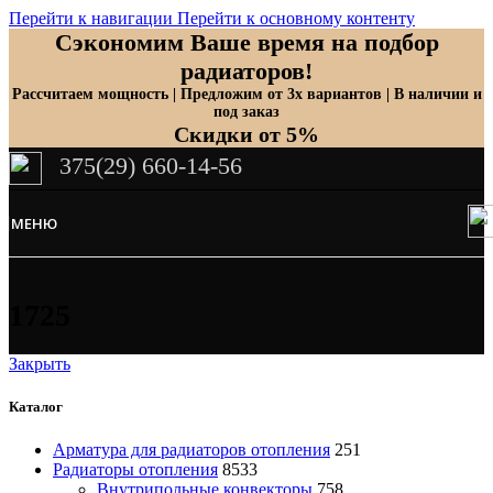
Перейти к навигации
Перейти к основному контенту
Сэкономим Ваше время на подбор
радиаторов!
Рассчитаем мощность | Предложим от 3х вариантов | В наличии и
под заказ
Скидки от 5%
375(29) 660-14-56
МЕНЮ
1725
Закрыть
Каталог
Арматура для радиаторов отопления
251
Радиаторы отопления
8533
Внутрипольные конвекторы
758