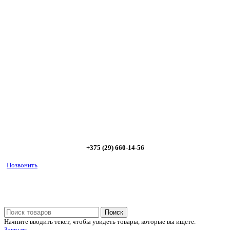
Сэкономьте Ваше время на подбор
радиаторов!
Позвоните и мы: - рассчитаем требуемую мощность; -
предложим от 3х вариантов в разном дизайне и ценовом
диапазоне; - большой выбор в наличии и под заказ;
Позвоните сейчас и получите скидку от
5%
+375 (29) 660-14-56
Позвонить
Поиск
Начните вводить текст, чтобы увидеть товары, которые вы ищете.
Закрыть