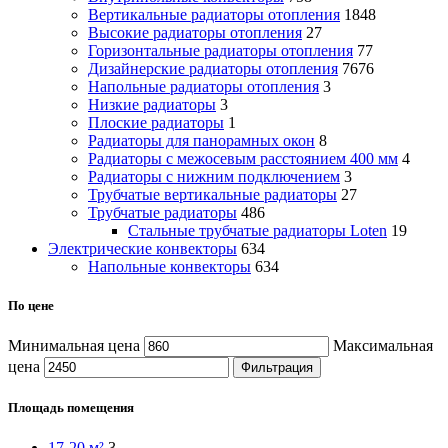
Вертикальные радиаторы отопления
1848
Высокие радиаторы отопления
27
Горизонтальные радиаторы отопления
77
Дизайнерские радиаторы отопления
7676
Напольные радиаторы отопления
3
Низкие радиаторы
3
Плоские радиаторы
1
Радиаторы для панорамных окон
8
Радиаторы с межосевым расстоянием 400 мм
4
Радиаторы с нижним подключением
3
Трубчатые вертикальные радиаторы
27
Трубчатые радиаторы
486
Cтальные трубчатые радиаторы Loten
19
Электрические конвекторы
634
Напольные конвекторы
634
По цене
Минимальная цена
Максимальная
цена
Фильтрация
Площадь помещения
17-20 м²
3