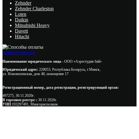
Zehnder
Zehnder Charleston
Loten
Daikin
Mitsubishi Heavy
Daveti
Hitachi
AEROSTUDIA.BY
Наименование юридического лица -
ООО «Аэростудия бай»
Юридический адрес:
220053, Республика Беларусь, г.Минск,
ул. Нововиленская, дом 48, помещение 17
Регистрационный номер, дата регистрации, регистрирующий орган:
497275, 30.11.2020г.
В торговом реестре
с 30.11.2020г.
УНП
:193297491, Мингорисполком.