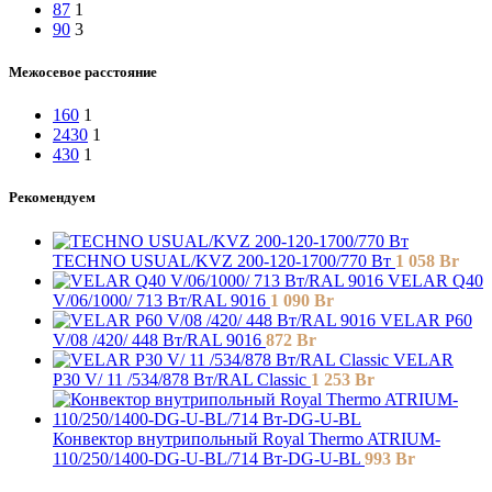
87
1
90
3
Межосевое расстояние
160
1
2430
1
430
1
Рекомендуем
TECHNO USUAL/KVZ 200-120-1700/770 Вт
1 058
Br
VELAR Q40
V/06/1000/ 713 Bт/RAL 9016
1 090
Br
VELAR P60
V/08 /420/ 448 Bт/RAL 9016
872
Br
VELAR
P30 V/ 11 /534/878 Вт/RAL Classic
1 253
Br
Конвектор внутрипольный Royal Thermo ATRIUM-
110/250/1400-DG-U-BL/714 Вт-DG-U-BL
993
Br