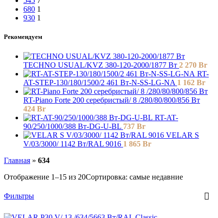
545
7
680
1
930
1
Рекомендуем
TECHNO USUAL/KVZ 380-120-2000/1877 Вт
2 270
Br
RT-
AT-STEP-130/180/1500/2 461 Вт-N-SS-LG-NA
1 162
Br
RT-Piano Forte 200 серебристый/ 8 /280/80/800/856 Вт
424
Br
RT-AT-
90/250/1000/388 Вт-DG-U-BL
737
Br
VELAR S
V/03/3000/ 1142 Bт/RAL 9016
1 865
Br
Главная
»
634
Отображение 1–15 из 20
Сортировка: самые недавние
Фильтры