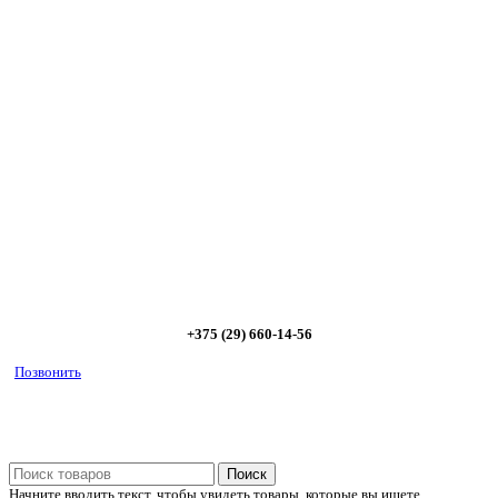
Сэкономьте Ваше время на подбор
радиаторов!
Позвоните и мы: - рассчитаем требуемую мощность; -
предложим от 3х вариантов в разном дизайне и ценовом
диапазоне; - большой выбор в наличии и под заказ;
Позвоните сейчас и получите скидку от
5%
+375 (29) 660-14-56
Позвонить
Поиск
Начните вводить текст, чтобы увидеть товары, которые вы ищете.