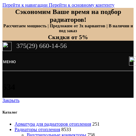
Перейти к навигации
Перейти к основному контенту
Сэкономим Ваше время на подбор
радиаторов!
Рассчитаем мощность | Предложим от 3х вариантов | В наличии и
под заказ
Скидки от 5%
375(29) 660-14-56
МЕНЮ
634
Закрыть
Каталог
Арматура для радиаторов отопления
251
Радиаторы отопления
8533
Внутрипольные конвекторы
758