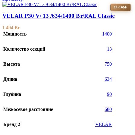
14-16М²
VELAR P30 V/ 13 /634/1400 Вт/RAL Classic
1 494
Br
Мощность
1400
Количество секций
13
Высота
750
Длина
634
Глубина
90
Межосевое расстояние
680
Бренд 2
VELAR