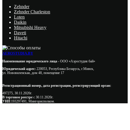
Zehnder
Zehnder Charleston
Loten
Daikin
Mitsubishi Heavy
Daveti
Hitachi
AEROSTUDIA.BY
Наименование юридического лица -
ООО «Аэростудия бай»
Юридический адрес:
220053, Республика Беларусь, г.Минск,
ул. Нововиленская, дом 48, помещение 17
Регистрационный номер, дата регистрации, регистрирующий орган:
497275, 30.11.2020г.
В торговом реестре
с 30.11.2020г.
УНП
:193297491, Мингорисполком.