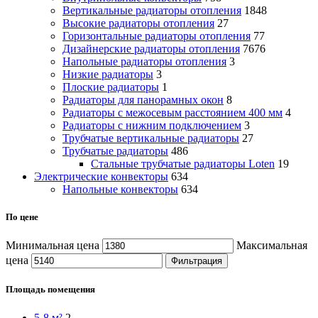
Вертикальные радиаторы отопления
1848
Высокие радиаторы отопления
27
Горизонтальные радиаторы отопления
77
Дизайнерские радиаторы отопления
7676
Напольные радиаторы отопления
3
Низкие радиаторы
3
Плоские радиаторы
1
Радиаторы для панорамных окон
8
Радиаторы с межосевым расстоянием 400 мм
4
Радиаторы с нижним подключением
3
Трубчатые вертикальные радиаторы
27
Трубчатые радиаторы
486
Cтальные трубчатые радиаторы Loten
19
Электрические конвекторы
634
Напольные конвекторы
634
По цене
Минимальная цена
Максимальная
цена
Фильтрация
Площадь помещения
5-8 м²
2