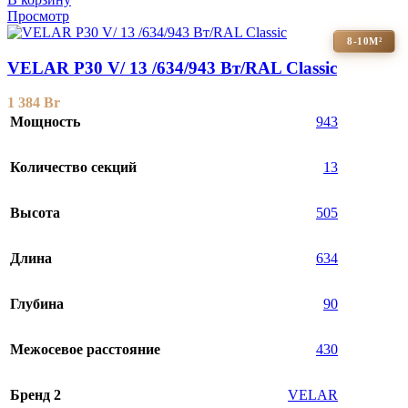
Просмотр
8-10М²
VELAR P30 V/ 13 /634/943 Вт/RAL Classic
1 384
Br
Мощность
943
Количество секций
13
Высота
505
Длина
634
Глубина
90
Межосевое расстояние
430
Бренд 2
VELAR