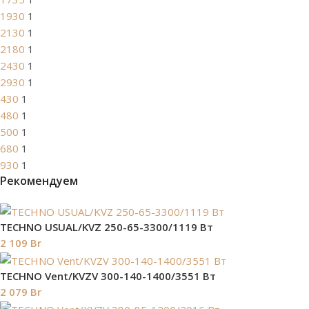
1930
1
2130
1
2180
1
2430
1
2930
1
430
1
480
1
500
1
680
1
930
1
Рекомендуем
TECHNO USUAL/KVZ 250-65-3300/1119 Вт
2 109
Br
TECHNO Vent/KVZV 300-140-1400/3551 Вт
2 079
Br