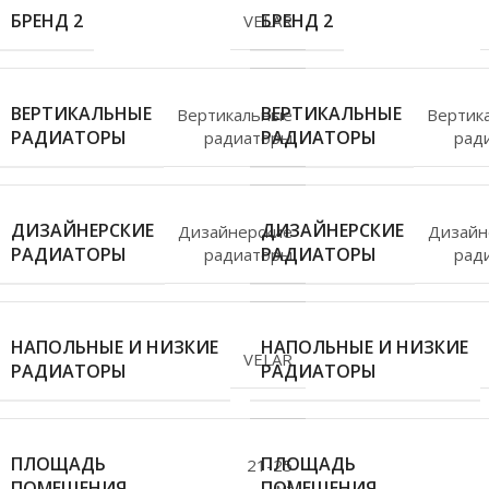
БРЕНД 2
БРЕНД 2
VELAR
ВЕРТИКАЛЬНЫЕ
ВЕРТИКАЛЬНЫЕ
Вертикальные
Вертик
РАДИАТОРЫ
РАДИАТОРЫ
радиаторы
рад
ДИЗАЙНЕРСКИЕ
ДИЗАЙНЕРСКИЕ
Дизайнерские
Дизайн
РАДИАТОРЫ
РАДИАТОРЫ
радиаторы
рад
НАПОЛЬНЫЕ И НИЗКИЕ
НАПОЛЬНЫЕ И НИЗКИЕ
VELAR
РАДИАТОРЫ
РАДИАТОРЫ
ПЛОЩАДЬ
ПЛОЩАДЬ
21-25
ПОМЕЩЕНИЯ
ПОМЕЩЕНИЯ
м²