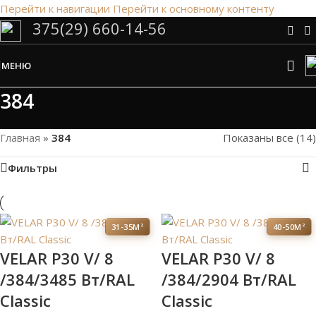
Перейти к навигации
Перейти к основному контенту
375(29) 660-14-56
Сэкономим Ваше время на подбор
радиаторов!
МЕНЮ
Рассчитаем мощность | Предложим от 3х вариантов | В
наличии и под заказ
384
Скидки от 5%
Главная
»
384
Показаны все (14)
Фильтры
31-35М²
40-50М²
VELAR P30 V/ 8
VELAR P30 V/ 8
/384/3485 Вт/RAL
/384/2904 Вт/RAL
Classic
Classic