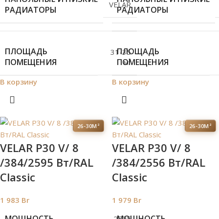
VELAR
РАДИАТОРЫ
РАДИАТОРЫ
ПЛОЩАДЬ
ПЛОЩАДЬ
31-35
ПОМЕЩЕНИЯ
ПОМЕЩЕНИЯ
м²
В корзину
В корзину
26-30М²
26-30М²
VELAR P30 V/ 8
VELAR P30 V/ 8
/384/2595 Вт/RAL
/384/2556 Вт/RAL
Classic
Classic
1 983
Br
1 979
Br
МОЩНОСТЬ
МОЩНОСТЬ
2595