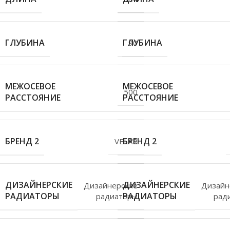
ГЛУБИНА
ГЛУБИНА
90
МЕЖОСЕВОЕ
МЕЖОСЕВОЕ
500
РАССТОЯНИЕ
РАССТОЯНИЕ
БРЕНД 2
БРЕНД 2
VELAR
ДИЗАЙНЕРСКИЕ
ДИЗАЙНЕРСКИЕ
Дизайнерские
Дизайн
РАДИАТОРЫ
РАДИАТОРЫ
радиаторы
рад