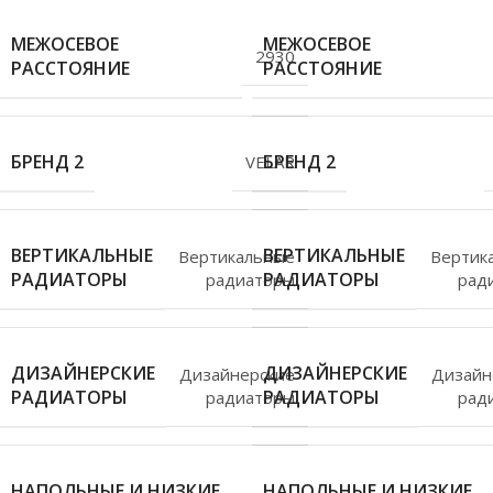
МЕЖОСЕВОЕ
МЕЖОСЕВОЕ
2930
РАССТОЯНИЕ
РАССТОЯНИЕ
БРЕНД 2
БРЕНД 2
VELAR
ВЕРТИКАЛЬНЫЕ
ВЕРТИКАЛЬНЫЕ
Вертикальные
Вертик
РАДИАТОРЫ
РАДИАТОРЫ
радиаторы
рад
ДИЗАЙНЕРСКИЕ
ДИЗАЙНЕРСКИЕ
Дизайнерские
Дизайн
РАДИАТОРЫ
РАДИАТОРЫ
радиаторы
рад
НАПОЛЬНЫЕ И НИЗКИЕ
НАПОЛЬНЫЕ И НИЗКИЕ