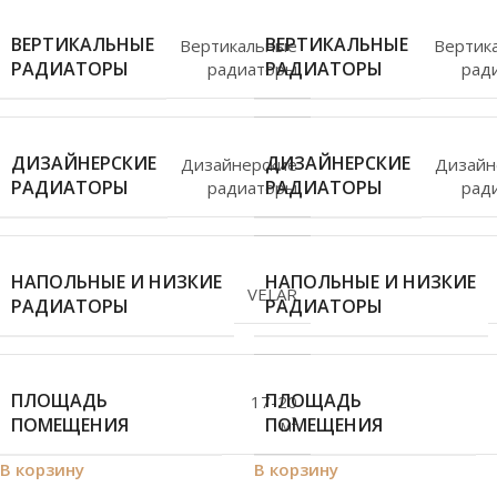
ВЕРТИКАЛЬНЫЕ
ВЕРТИКАЛЬНЫЕ
Вертикальные
Вертик
РАДИАТОРЫ
РАДИАТОРЫ
радиаторы
рад
ДИЗАЙНЕРСКИЕ
ДИЗАЙНЕРСКИЕ
Дизайнерские
Дизайн
РАДИАТОРЫ
РАДИАТОРЫ
радиаторы
рад
НАПОЛЬНЫЕ И НИЗКИЕ
НАПОЛЬНЫЕ И НИЗКИЕ
VELAR
РАДИАТОРЫ
РАДИАТОРЫ
ПЛОЩАДЬ
ПЛОЩАДЬ
17-20
ПОМЕЩЕНИЯ
ПОМЕЩЕНИЯ
м²
В корзину
В корзину