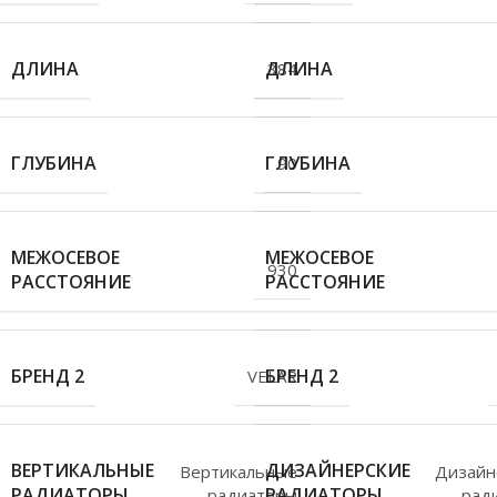
ДЛИНА
ДЛИНА
384
ГЛУБИНА
ГЛУБИНА
90
МЕЖОСЕВОЕ
МЕЖОСЕВОЕ
930
РАССТОЯНИЕ
РАССТОЯНИЕ
БРЕНД 2
БРЕНД 2
VELAR
ВЕРТИКАЛЬНЫЕ
ДИЗАЙНЕРСКИЕ
Вертикальные
Дизайн
РАДИАТОРЫ
РАДИАТОРЫ
радиаторы
рад