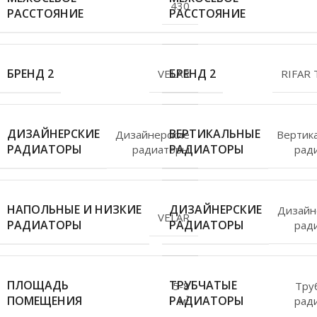
430
РАССТОЯНИЕ
РАССТОЯНИЕ
БРЕНД 2
БРЕНД 2
VELAR
RIFAR
ДИЗАЙНЕРСКИЕ
ВЕРТИКАЛЬНЫЕ
Дизайнерские
Вертик
РАДИАТОРЫ
РАДИАТОРЫ
радиаторы
рад
НАПОЛЬНЫЕ И НИЗКИЕ
ДИЗАЙНЕРСКИЕ
Дизайн
VELAR
РАДИАТОРЫ
РАДИАТОРЫ
рад
ПЛОЩАДЬ
ТРУБЧАТЫЕ
5-8
Тру
ПОМЕЩЕНИЯ
РАДИАТОРЫ
м²
рад