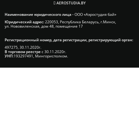
AEROSTUDIA.BY
Наименование юридического лица -
ООО «Аэростудия бай»
Юридический адрес:
220053, Республика Беларусь, г.Минск,
ул. Нововиленская, дом 48, помещение 17
Регистрационный номер, дата регистрации, регистрирующий орган:
497275, 30.11.2020г.
В торговом реестре
с 30.11.2020г.
УНП
:193297491, Мингорисполком.
Сэкономьте Ваше время на подбор
радиаторов!
Позвоните и мы: - рассчитаем требуемую