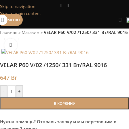
Skip to navigation
Сэкономим Ваше время на подбор
Skip to main content
радиаторов!
МЕНЮ
Рассчитаем мощность | Предложим от 3х вариантов | В
наличии и под заказ
Главная
»
Магазин
»
VELAR P60 V/02 /1250/ 331 Bт/RAL 9016
Скидки от 5%
Нажмите, чтобы увеличить
VELAR P60 V/02 /1250/ 331 Bт/RAL 9016
647
Br
-
+
В КОРЗИНУ
Нужна помощь? Отправь заявку и мы перезвоним в
течении 2 минут.