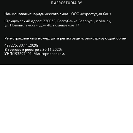
AEROSTUDIA.BY
Наименование юридического лица -
ООО «Аэростудия бай»
Юридический адрес:
220053, Республика Беларусь, г.Минск,
ул. Нововиленская, дом 48, помещение 17
Регистрационный номер, дата регистрации, регистрирующий орган:
497275, 30.11.2020г.
В торговом реестре
с 30.11.2020г.
УНП
:193297491, Мингорисполком.
Сэкономьте Ваше время на подбор
радиаторов!
Позвоните и мы: - рассчитаем требуемую