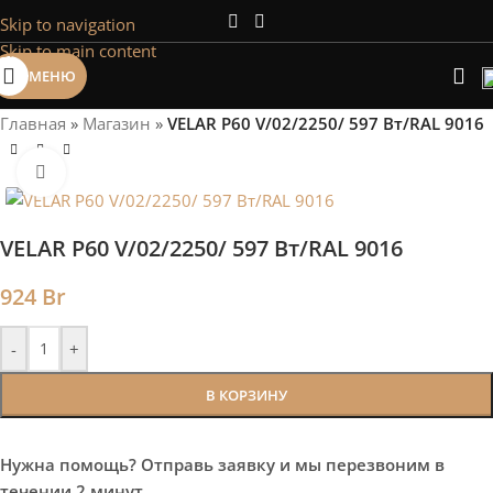
Skip to navigation
Сэкономим Ваше время на подбор
Skip to main content
радиаторов!
МЕНЮ
Рассчитаем мощность | Предложим от 3х вариантов | В
наличии и под заказ
Главная
»
Магазин
»
VELAR P60 V/02/2250/ 597 Bт/RAL 9016
Скидки от 5%
Нажмите, чтобы увеличить
VELAR P60 V/02/2250/ 597 Bт/RAL 9016
924
Br
-
+
В КОРЗИНУ
Нужна помощь? Отправь заявку и мы перезвоним в
течении 2 минут.