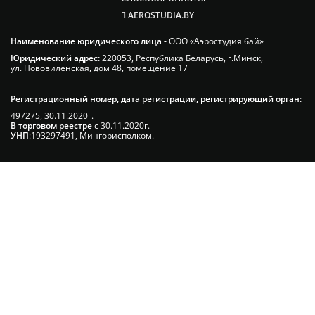
AEROSTUDIA.BY
Наименование юридического лица -
ООО «Аэростудия бай»
Юридический адрес:
220053, Республика Беларусь, г.Минск,
ул. Нововиленская, дом 48, помещение 17
Регистрационный номер, дата регистрации, регистрирующий орган:
497275, 30.11.2020г.
В торговом реестре
с 30.11.2020г.
УНП
:193297491, Мингорисполком.
Сэкономьте Ваше время на подбор
радиаторов!
Позвоните и мы: - рассчитаем требуемую