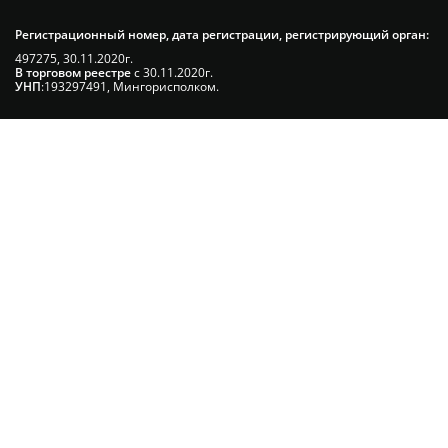
Регистрационный номер, дата регистрации, регистрирующий орган:
497275, 30.11.2020г.
В торговом реестре
с 30.11.2020г.
УНП
:193297491, Мингорисполком.
Сэкономьте Ваше время на подбор
радиаторов!
Позвоните и мы: - рассчитаем требуемую
мощность; - предложим от 3х вариантов в разном
дизайне и ценовом диапазоне; - большой выбор
в наличии и под заказ;