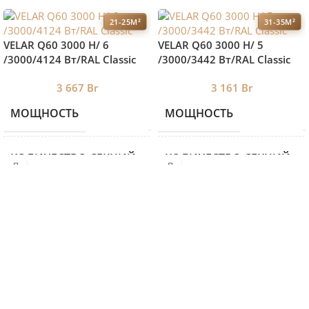
21-25М²
31-35М²
VELAR Q60 3000 H/ 6
VELAR Q60 3000 H/ 5
/3000/4124 Вт/RAL Classic
/3000/3442 Вт/RAL Classic
3 667
Br
3 161
Br
МОЩНОСТЬ
МОЩНОСТЬ
2398
КОЛИЧЕСТВО СЕКЦИЙ
КОЛИЧЕСТВО СЕКЦИЙ
6
ВЫСОТА
ВЫСОТА
460
ДЛИНА
ДЛИНА
3000
ГЛУБИНА
ГЛУБИНА
87