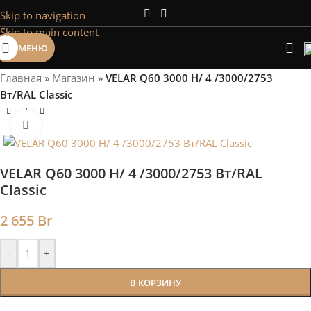
Skip to navigation
Сэкономим Ваше время на подбор
Skip to main content
радиаторов!
МЕНЮ
Рассчитаем мощность | Предложим от 3х вариантов | В
наличии и под заказ
Главная
»
Магазин
»
VELAR Q60 3000 H/ 4 /3000/2753
Скидки от 5%
Вт/RAL Classic
Нажмите, чтобы увеличить
VELAR Q60 3000 H/ 4 /3000/2753 Вт/RAL
Classic
2 655
Br
-
+
В КОРЗИНУ