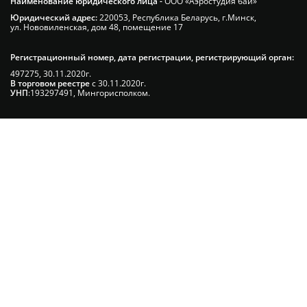
Наименование юридического лица -
ООО «Аэростудия бай»
Юридический адрес:
220053, Республика Беларусь, г.Минск,
ул. Нововиленская, дом 48, помещение 17
Регистрационный номер, дата регистрации, регистрирующий орган:
497275, 30.11.2020г.
В торговом реестре
с 30.11.2020г.
УНП
:193297491, Мингорисполком.
Сэкономьте Ваше время на
подбор радиаторов!
Позвоните и мы: - рассчитаем требуемую
мощность; - предложим от 3х вариантов в разном
дизайне и ценовом диапазоне; - большой выбор