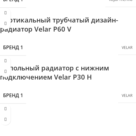
ВЕРТИКАЛЬНЫЕ РАДИАТОРЫ
Вертикальные радиаторы
ПЛОЩАДЬ ПОМЕЩЕНИЯ
26-30 м²
Вертикальный трубчатый дизайн-
ДИЗАЙНЕРСКИЕ РАДИАТОРЫ
Дизайнерские радиаторы
радиатор Velar P60 V
НАПОЛЬНЫЕ И НИЗКИЕ РАДИАТОРЫ
VELAR
БРЕНД 1
VELAR
ПЛОЩАДЬ ПОМЕЩЕНИЯ
Напольный радиатор с нижним
17-20 м²
подключением Velar P30 H
БРЕНД 1
VELAR