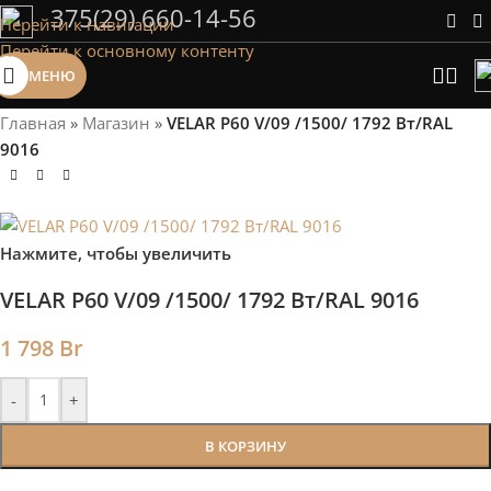
375(29) 660-14-56
Перейти к навигации
Сэкономим Ваше время на подбор
Перейти к основному контенту
радиаторов!
МЕНЮ
Рассчитаем мощность | Предложим от 3х вариантов | В
наличии и под заказ
Главная
»
Магазин
»
VELAR P60 V/09 /1500/ 1792 Bт/RAL
Скидки от 5%
9016
Нажмите, чтобы увеличить
VELAR P60 V/09 /1500/ 1792 Bт/RAL 9016
1 798
Br
-
+
В КОРЗИНУ