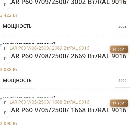
VELAR P60 V/09/2500/ 3002 Bт/RAL 9016
ВЫСОТА
2500
3 422
Br
МОЩНОСТЬ
3002
ДЛИНА
786
КОЛИЧЕСТВО СЕКЦИЙ
9
ГЛУБИНА
60
26-30М²
VELAR P60 V/08/2500/ 2669 Bт/RAL 9016
ВЫСОТА
2500
МЕЖОСЕВОЕ РАССТОЯНИЕ
2430
3 088
Br
МОЩНОСТЬ
2669
ДЛИНА
588
БРЕНД 2
VELAR
КОЛИЧЕСТВО СЕКЦИЙ
8
ГЛУБИНА
60
ВЕРТИКАЛЬНЫЕ РАДИАТОРЫ
17-20М²
Вертикальные радиаторы
VELAR P60 V/05/2500/ 1668 Bт/RAL 9016
ВЫСОТА
2500
МЕЖОСЕВОЕ РАССТОЯНИЕ
2430
ДИЗАЙНЕРСКИЕ РАДИАТОРЫ
2 090
Br
Дизайнерские радиаторы