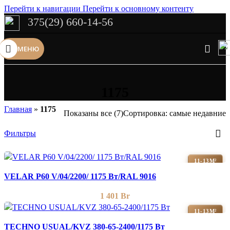
Перейти к навигации
Перейти к основному контенту
375(29) 660-14-56
Сэкономим Ваше время на подбор
радиаторов!
МЕНЮ
Рассчитаем мощность | Предложим от 3х вариантов | В наличии и
под заказ
Скидки от 5%
1175
Главная
»
1175
Показаны все (7)
Сортировка: самые недавние
Фильтры
11-13М²
VELAR P60 V/04/2200/ 1175 Bт/RAL 9016
1 401
Br
11-13М²
TECHNO USUAL/KVZ 380-65-2400/1175 Вт