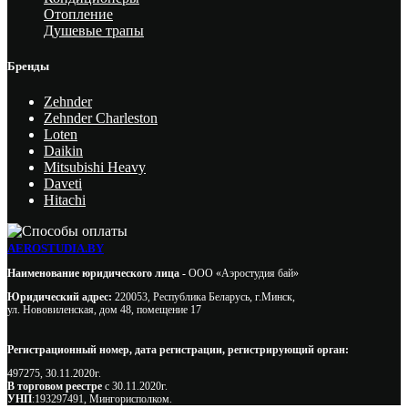
Отопление
Душевые трапы
Бренды
Zehnder
Zehnder Charleston
Loten
Daikin
Mitsubishi Heavy
Daveti
Hitachi
AEROSTUDIA.BY
Наименование юридического лица -
ООО «Аэростудия бай»
Юридический адрес:
220053, Республика Беларусь, г.Минск,
ул. Нововиленская, дом 48, помещение 17
Регистрационный номер, дата регистрации, регистрирующий орган:
497275, 30.11.2020г.
В торговом реестре
с 30.11.2020г.
УНП
:193297491, Мингорисполком.