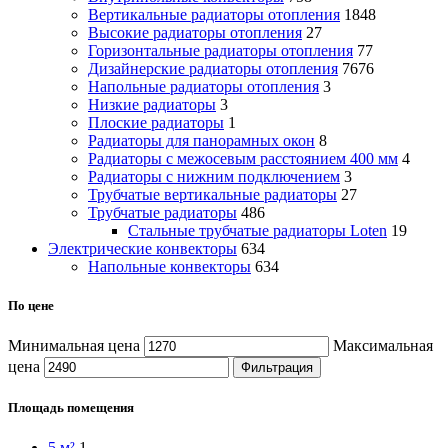
Вертикальные радиаторы отопления
1848
Высокие радиаторы отопления
27
Горизонтальные радиаторы отопления
77
Дизайнерские радиаторы отопления
7676
Напольные радиаторы отопления
3
Низкие радиаторы
3
Плоские радиаторы
1
Радиаторы для панорамных окон
8
Радиаторы с межосевым расстоянием 400 мм
4
Радиаторы с нижним подключением
3
Трубчатые вертикальные радиаторы
27
Трубчатые радиаторы
486
Cтальные трубчатые радиаторы Loten
19
Электрические конвекторы
634
Напольные конвекторы
634
По цене
Минимальная цена
Максимальная
цена
Фильтрация
Площадь помещения
5 м²
1