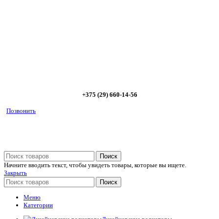
Позвоните и мы: - рассчитаем требуемую мощность; -
предложим от 3х вариантов в разном дизайне и ценовом
диапазоне; - большой выбор в наличии и под заказ;
Позвоните сейчас и получите скидку от
5%
+375 (29) 660-14-56
Позвонить
Поиск
Начните вводить текст, чтобы увидеть товары, которые вы ищете.
Закрыть
Поиск
Меню
Категории