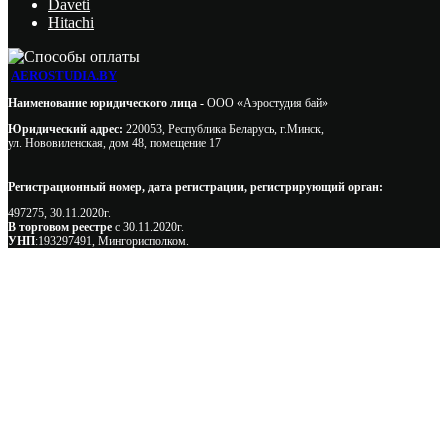
Daveti
Hitachi
AEROSTUDIA.BY
Наименование юридического лица -
ООО «Аэростудия бай»
Юридический адрес:
220053, Республика Беларусь, г.Минск,
ул. Нововиленская, дом 48, помещение 17
Регистрационный номер, дата регистрации, регистрирующий орган:
497275, 30.11.2020г.
В торговом реестре
с 30.11.2020г.
УНП
:193297491, Мингорисполком.
Сэкономьте Ваше время на подбор
радиаторов!