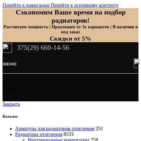
Перейти к навигации
Перейти к основному контенту
Сэкономим Ваше время на подбор
радиаторов!
Рассчитаем мощность | Предложим от 3х вариантов | В наличии и
под заказ
Скидки от 5%
375(29) 660-14-56
МЕНЮ
525
Закрыть
Каталог
Арматура для радиаторов отопления
251
Радиаторы отопления
8533
Внутрипольные конвекторы
758