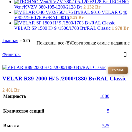
TECHNO
Vent/KVZV 380-105-1200/2128 Вт
2 132
Br
VELAR Q40
V/02/750/ 176 Bт/RAL 9016
545
Br
VELAR SP 1500 H/ 9 /1500/1703 Вт/RAL Classic
1 978
Br
Главная
»
525
Показаны все (8)
Сортировка: самые недавние
Фильтры
17-20М²
VELAR R89 2000 H/ 5 /2000/1880 Вт/RAL Classic
2 481
Br
Мощность
1880
Количество секций
5
Высота
525