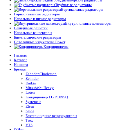
Дизайнерские радиаторы
Трубчатые радиаторы
Вертикальные радиаторы
Горизонтальные радиаторы
Напольные и низкие радиаторы
Внутрипольные конвекторы
Невидимые решетки
Напольные конвекторы
Биметаллические радиаторы
Потолочные излучатели Flower
Кондиционеры
Главная
Каталог
Новости
Бренды
Zehnder Charleston
Zehnder
Daikin
Mitsubishi Heavy
Loten
Кондиционер LG PC09SQ
Systemair
Elsen
Salda
Бактерицидные рециркуляторы
Trox
VTS
О Нас