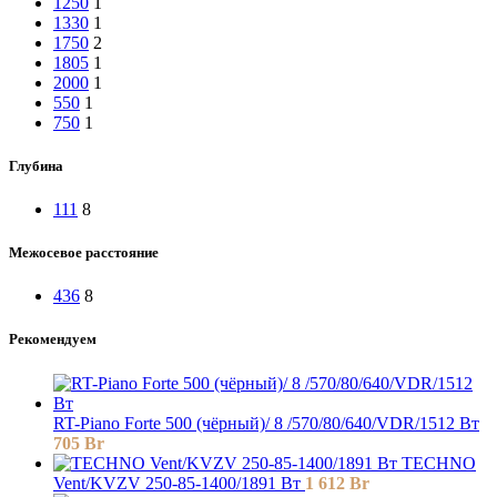
1250
1
1330
1
1750
2
1805
1
2000
1
550
1
750
1
Глубина
111
8
Межосевое расстояние
436
8
Рекомендуем
RT-Piano Forte 500 (чёрный)/ 8 /570/80/640/VDR/1512 Вт
705
Br
TECHNO
Vent/KVZV 250-85-1400/1891 Вт
1 612
Br