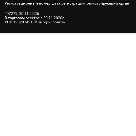
Регистрационный номер, дата регистрации, регистрирующий орган:
497275, 30.11.2020г.
В торговом реестре
с 30.11.2020г.
УНП
:193297491, Мингорисполком.
Сэкономьте Ваше время на подбор
радиаторов!
Позвоните и мы: - рассчитаем требуемую мощность; -
предложим от 3х вариантов в разном дизайне и ценовом
диапазоне; - большой выбор в наличии и под заказ;
Позвоните сейчас и получите скидку
от 5%