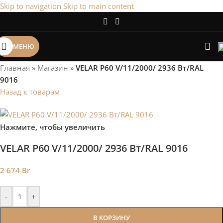
Skip to navigation
Skip to main content
Сэкономим Ваше время на подбор
радиаторов!
МЕНЮ
Рассчитаем мощность | Предложим от 3х вариантов | В
наличии и под заказ
Главная
»
Магазин
»
VELAR P60 V/11/2000/ 2936 Bт/RAL
Скидки от 5%
9016
Назад к товарам
Нажмите, чтобы увеличить
VELAR P60 V/11/2000/ 2936 Bт/RAL 9016
2 674
Br
-
+
В КОРЗИНУ