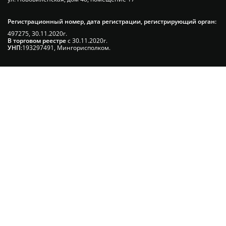
Регистрационный номер, дата регистрации, регистрирующий орган:
497275, 30.11.2020г.
В торговом реестре
с 30.11.2020г.
УНП
:193297491, Мингорисполком.
Сэкономьте Ваше время на подбор
радиаторов!
Позвоните и мы: - рассчитаем требуемую
мощность; - предложим от 3х вариантов в разном
дизайне и ценовом диапазоне; - большой выбор
в наличии и под заказ;