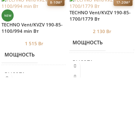
8-10М²
17-20М²
TECHNO Vent/KVZV 190-85-
NEW
1700/1779 Вт
TECHNO Vent/KVZV 190-85-
1100/994 min Вт
2 130
Br
МОЩНОСТЬ
1 515
Br
МОЩНОСТЬ
994
ВЫСОТА
ВЫСОТА
85
ДЛИНА
ДЛИНА
1100
ШИРИНА
ШИРИНА
190
БРЕНД 2
TE
БРЕНД 2
TECHNO