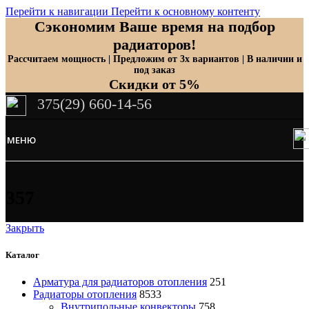
Перейти к навигации
Перейти к основному контенту
Сэкономим Ваше время на подбор
радиаторов!
Рассчитаем мощность | Предложим от 3х вариантов | В наличии и
под заказ
Скидки от 5%
375(29) 660-14-56
МЕНЮ
357
Закрыть
Каталог
Арматура для радиаторов отопления
251
Радиаторы отопления
8533
Внутрипольные конвекторы
758