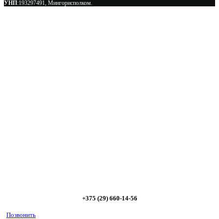
УНП
:193297491, Мингорисполком.
Сэкономьте Ваше время на подбор
радиаторов!
Позвоните и мы: - рассчитаем требуемую мощность; -
предложим от 3х вариантов в разном дизайне и ценовом
диапазоне; - большой выбор в наличии и под заказ;
Позвоните сейчас и получите скидку от
5%
+375 (29) 660-14-56
Позвонить