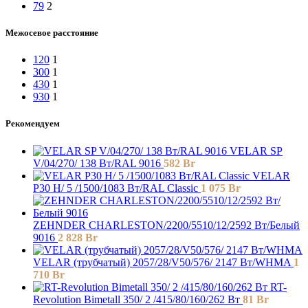
79
2
Межосевое расстояние
120
1
300
1
430
1
930
1
Рекомендуем
VELAR SP
V/04/270/ 138 Bт/RAL 9016
582
Br
VELAR
P30 H/ 5 /1500/1083 Вт/RAL Classic
1 075
Br
ZEHNDER CHARLESTON/2200/5510/12/2592 Вт/Белый
9016
2 828
Br
VELAR (трубчатый) 2057/28/V50/576/ 2147 Bт/WHMA
1
710
Br
RT-
Revolution Bimetall 350/ 2 /415/80/160/262 Вт
81
Br