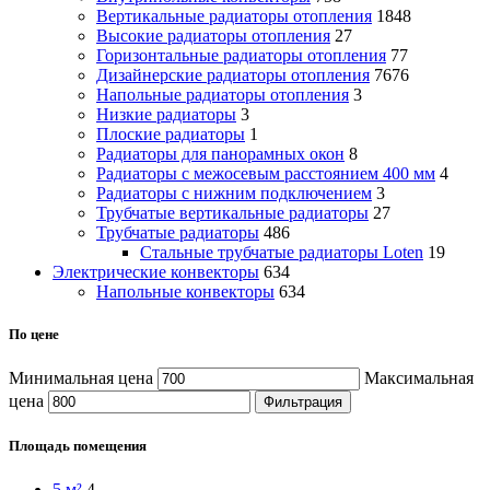
Вертикальные радиаторы отопления
1848
Высокие радиаторы отопления
27
Горизонтальные радиаторы отопления
77
Дизайнерские радиаторы отопления
7676
Напольные радиаторы отопления
3
Низкие радиаторы
3
Плоские радиаторы
1
Радиаторы для панорамных окон
8
Радиаторы с межосевым расстоянием 400 мм
4
Радиаторы с нижним подключением
3
Трубчатые вертикальные радиаторы
27
Трубчатые радиаторы
486
Cтальные трубчатые радиаторы Loten
19
Электрические конвекторы
634
Напольные конвекторы
634
По цене
Минимальная цена
Максимальная
цена
Фильтрация
Площадь помещения
5 м²
4