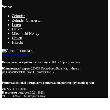
Бренды
Zehnder
Zehnder Charleston
Loten
Daikin
Mitsubishi Heavy
Daveti
Hitachi
AEROSTUDIA.BY
Наименование юридического лица -
ООО «Аэростудия бай»
Юридический адрес:
220053, Республика Беларусь, г.Минск,
ул. Нововиленская, дом 48, помещение 17
Регистрационный номер, дата регистрации, регистрирующий орган:
497275, 30.11.2020г.
В торговом реестре
с 30.11.2020г.
УНП
:193297491, Мингорисполком.