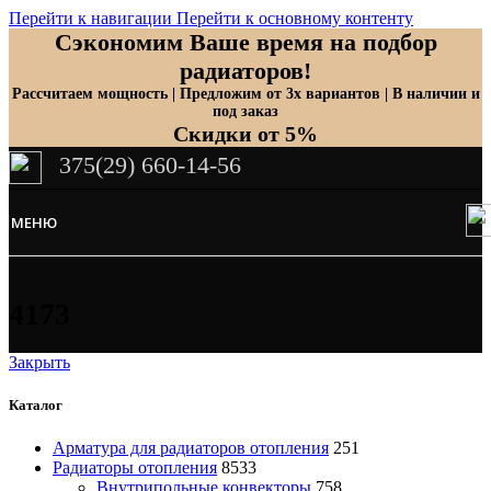
Перейти к навигации
Перейти к основному контенту
Сэкономим Ваше время на подбор
радиаторов!
Рассчитаем мощность | Предложим от 3х вариантов | В наличии и
под заказ
Скидки от 5%
375(29) 660-14-56
МЕНЮ
4173
Закрыть
Каталог
Арматура для радиаторов отопления
251
Радиаторы отопления
8533
Внутрипольные конвекторы
758