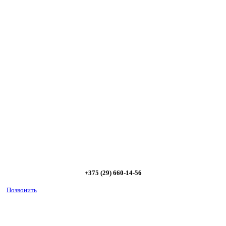
Сэкономьте Ваше время на подбор
радиаторов!
Позвоните и мы: - рассчитаем требуемую мощность; -
предложим от 3х вариантов в разном дизайне и ценовом
диапазоне; - большой выбор в наличии и под заказ;
Позвоните сейчас и получите скидку от
5%
+375 (29) 660-14-56
Позвонить