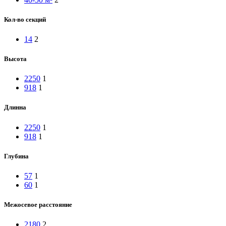
Кол-во секций
14
2
Высота
2250
1
918
1
Длинна
2250
1
918
1
Глубина
57
1
60
1
Межосевое расстояние
2180
2