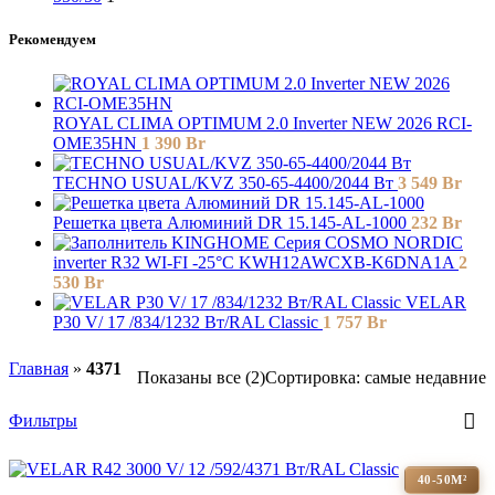
Рекомендуем
ROYAL CLIMA OPTIMUM 2.0 Inverter NEW 2026 RCI-
OME35HN
1 390
Br
TECHNO USUAL/KVZ 350-65-4400/2044 Вт
3 549
Br
Решетка цвета Алюминий DR 15.145-AL-1000
232
Br
KINGHOME Серия COSMO NORDIC
inverter R32 WI-FI -25°C KWH12AWCXB-K6DNA1A
2
530
Br
VELAR
P30 V/ 17 /834/1232 Вт/RAL Classic
1 757
Br
Главная
»
4371
Показаны все (2)
Сортировка: самые недавние
Фильтры
40-50М²