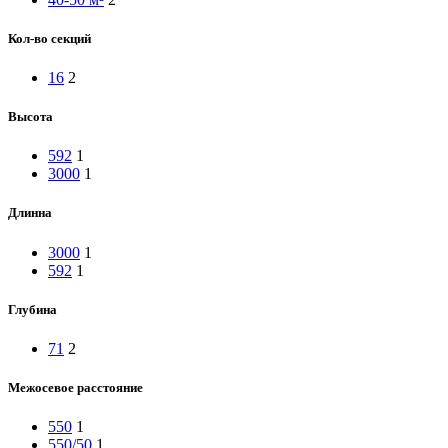
Кол-во секций
16
2
Высота
592
1
3000
1
Длинна
3000
1
592
1
Глубина
71
2
Межосевое расстояние
550
1
550/50
1