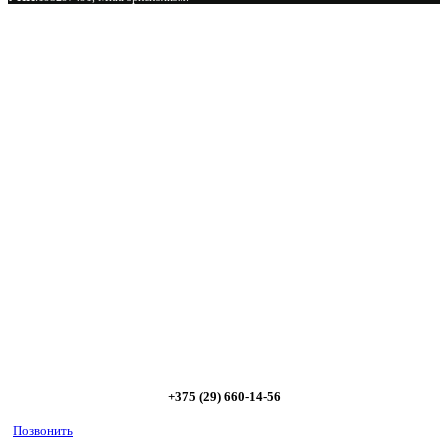
Сэкономьте Ваше время на подбор
радиаторов!
Позвоните и мы: - рассчитаем требуемую мощность; -
предложим от 3х вариантов в разном дизайне и ценовом
диапазоне; - большой выбор в наличии и под заказ;
Позвоните сейчас и получите скидку от
5%
+375 (29) 660-14-56
Позвонить