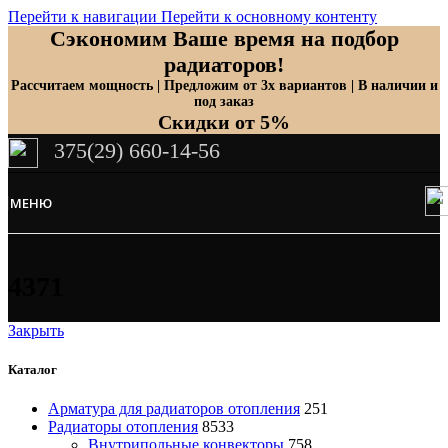
Перейти к навигации
Перейти к основному контенту
Сэкономим Ваше время на подбор
радиаторов!
Рассчитаем мощность | Предложим от 3х вариантов | В наличии и
под заказ
Скидки от 5%
375(29) 660-14-56
МЕНЮ
4371
Закрыть
Каталог
Арматура для радиаторов отопления
251
Радиаторы отопления
8533
Внутрипольные конвекторы
758