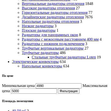
Вертикальные радиаторы отопления
1848
Высокие радиаторы отопления
27
Горизонтальные радиаторы отопления
77
Дизайнерские радиаторы отопления
7676
Напольные радиаторы отопления
3
Низкие радиаторы
3
Плоские радиаторы
1
Радиаторы для панорамных окон
8
Радиаторы с межосевым расстоянием 400 мм
4
Радиаторы с нижним подключением
3
Трубчатые вертикальные радиаторы
27
Трубчатые радиаторы
486
Cтальные трубчатые радиаторы Loten
19
Электрические конвекторы
634
Напольные конвекторы
634
По цене
Минимальная цена
Максимальная
цена
Фильтрация
Площадь помещения
40-50 м²
2