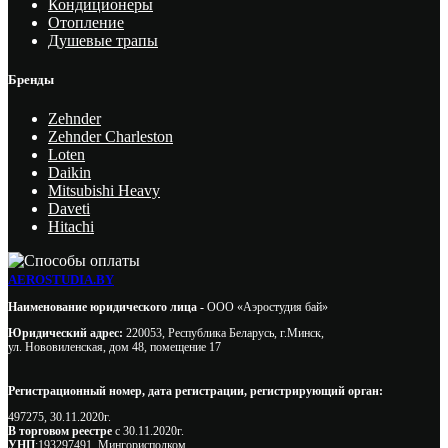
Кондиционеры
Отопление
Душевые трапы
Бренды
Zehnder
Zehnder Charleston
Loten
Daikin
Mitsubishi Heavy
Daveti
Hitachi
AEROSTUDIA.BY
Наименование юридического лица -
ООО «Аэростудия бай»
Юридический адрес:
220053, Республика Беларусь, г.Минск,
ул. Нововиленская, дом 48, помещение 17
Регистрационный номер, дата регистрации, регистрирующий орган:
497275, 30.11.2020г.
В торговом реестре
с 30.11.2020г.
УНП
:193297491, Мингорисполком.