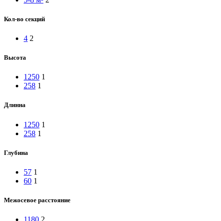
Кол-во секций
4
2
Высота
1250
1
258
1
Длинна
1250
1
258
1
Глубина
57
1
60
1
Межосевое расстояние
1180
2