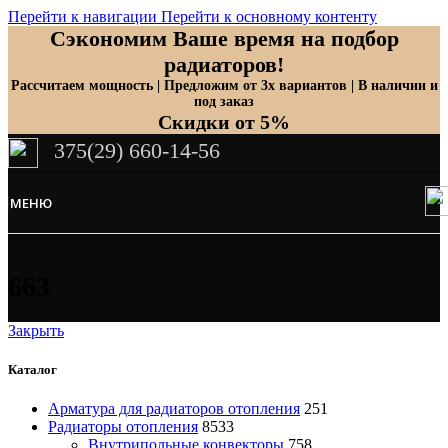
Перейти к навигации
Перейти к основному контенту
Сэкономим Ваше время на подбор
радиаторов!
Рассчитаем мощность | Предложим от 3х вариантов | В наличии и
под заказ
Скидки от 5%
375(29) 660-14-56
МЕНЮ
663
Закрыть
Каталог
Арматура для радиаторов отопления
251
Радиаторы отопления
8533
Внутрипольные конвекторы
758