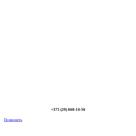
Сэкономьте Ваше время на подбор
радиаторов!
Позвоните и мы: - рассчитаем требуемую мощность; -
предложим от 3х вариантов в разном дизайне и ценовом
диапазоне; - большой выбор в наличии и под заказ;
Позвоните сейчас и получите скидку от
5%
+375 (29) 660-14-56
Позвонить