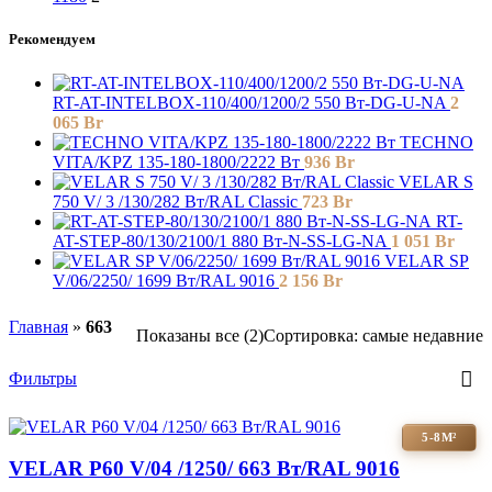
Рекомендуем
RT-AT-INTELBOX-110/400/1200/2 550 Вт-DG-U-NA
2
065
Br
TECHNO
VITA/KPZ 135-180-1800/2222 Вт
936
Br
VELAR S
750 V/ 3 /130/282 Вт/RAL Classic
723
Br
RT-
AT-STEP-80/130/2100/1 880 Вт-N-SS-LG-NA
1 051
Br
VELAR SP
V/06/2250/ 1699 Bт/RAL 9016
2 156
Br
Главная
»
663
Показаны все (2)
Сортировка: самые недавние
Фильтры
5-8М²
VELAR P60 V/04 /1250/ 663 Bт/RAL 9016