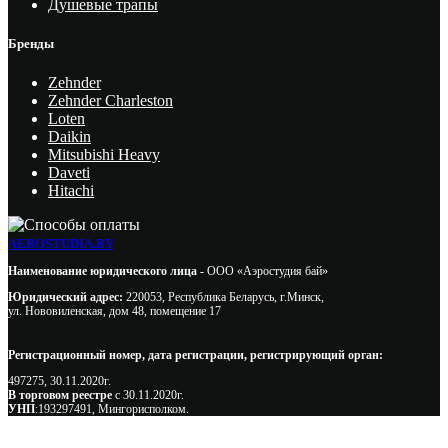
Душевые трапы
Бренды
Zehnder
Zehnder Charleston
Loten
Daikin
Mitsubishi Heavy
Daveti
Hitachi
AEROSTUDIA.BY
Наименование юридического лица -
ООО «Аэростудия бай»
Юридический адрес:
220053, Республика Беларусь, г.Минск,
ул. Нововиленская, дом 48, помещение 17
Регистрационный номер, дата регистрации, регистрирующий орган:
497275, 30.11.2020г.
В торговом реестре
с 30.11.2020г.
УНП
:193297491, Мингорисполком.