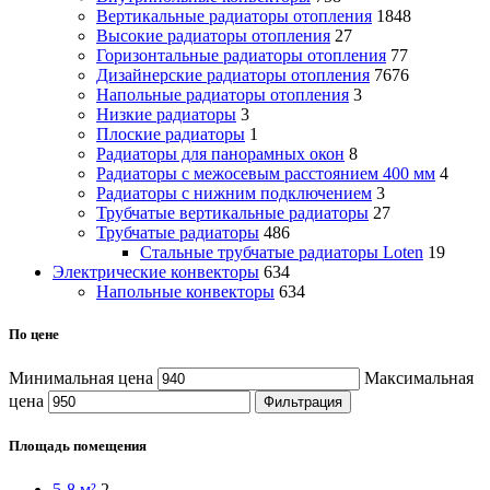
Вертикальные радиаторы отопления
1848
Высокие радиаторы отопления
27
Горизонтальные радиаторы отопления
77
Дизайнерские радиаторы отопления
7676
Напольные радиаторы отопления
3
Низкие радиаторы
3
Плоские радиаторы
1
Радиаторы для панорамных окон
8
Радиаторы с межосевым расстоянием 400 мм
4
Радиаторы с нижним подключением
3
Трубчатые вертикальные радиаторы
27
Трубчатые радиаторы
486
Cтальные трубчатые радиаторы Loten
19
Электрические конвекторы
634
Напольные конвекторы
634
По цене
Минимальная цена
Максимальная
цена
Фильтрация
Площадь помещения
5-8 м²
2