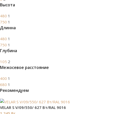
Высота
480
1
750
1
Длинна
480
1
750
1
Глубина
105
2
Межосевое расстояние
400
1
680
1
Рекомендуем
VELAR S V/09/550/ 627 Bт/RAL 9016
1 245
Br