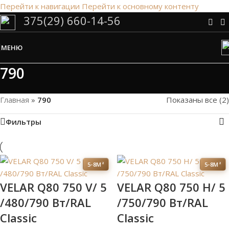
Перейти к навигации
Перейти к основному контенту
375(29) 660-14-56
Сэкономим Ваше время на подбор
радиаторов!
МЕНЮ
Рассчитаем мощность | Предложим от 3х вариантов | В
наличии и под заказ
790
Скидки от 5%
Главная
»
790
Показаны все (2)
Фильтры
5-8М²
5-8М²
VELAR Q80 750 V/ 5
VELAR Q80 750 H/ 5
/480/790 Вт/RAL
/750/790 Вт/RAL
Classic
Classic