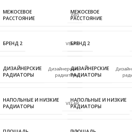
МЕЖОСЕВОЕ
МЕЖОСЕВОЕ
680
РАССТОЯНИЕ
РАССТОЯНИЕ
БРЕНД 2
БРЕНД 2
VELAR
ДИЗАЙНЕРСКИЕ
ДИЗАЙНЕРСКИЕ
Дизайнерские
Дизайн
РАДИАТОРЫ
РАДИАТОРЫ
радиаторы
рад
НАПОЛЬНЫЕ И НИЗКИЕ
НАПОЛЬНЫЕ И НИЗКИЕ
VELAR
РАДИАТОРЫ
РАДИАТОРЫ
ПЛОЩАДЬ
ПЛОЩАДЬ
5-8