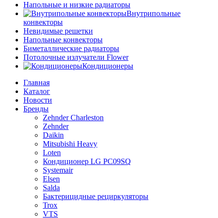
Напольные и низкие радиаторы
Внутрипольные
конвекторы
Невидимые решетки
Напольные конвекторы
Биметаллические радиаторы
Потолочные излучатели Flower
Кондиционеры
Главная
Каталог
Новости
Бренды
Zehnder Charleston
Zehnder
Daikin
Mitsubishi Heavy
Loten
Кондиционер LG PC09SQ
Systemair
Elsen
Salda
Бактерицидные рециркуляторы
Trox
VTS