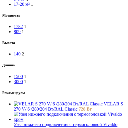
17-20 м²
1
Мощность
1782
1
809
1
Высота
140
2
Длинна
1500
1
3000
1
Рекомендуем
VELAR S
270 V/ 6 /280/204 Вт/RAL Classic
728
Br
Узел нижнего подключения с термоголовкой Vivaldo