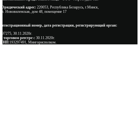
Юридический адрес:
220053, Республика Беларусь, г.Минск,
ул. Нововиленская, дом 48, помещение 17
Регистрационный номер, дата регистрации, регистрирующий орган:
497275, 30.11.2020г.
В торговом реестре
с 30.11.2020г.
УНП
:193297491, Мингорисполком.
Сэкономьте Ваше время на подбор
радиаторов!
Позвоните и мы: - рассчитаем требуемую мощность; -
предложим от 3х вариантов в разном дизайне и ценовом
диапазоне; - большой выбор в наличии и под заказ;