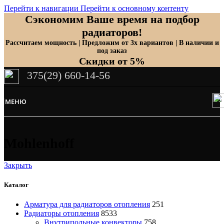
Перейти к навигации
Перейти к основному контенту
Сэкономим Ваше время на подбор
радиаторов!
Рассчитаем мощность | Предложим от 3х вариантов | В наличии и
под заказ
Скидки от 5%
375(29) 660-14-56
МЕНЮ
Mohlenhoff
Закрыть
Каталог
Арматура для радиаторов отопления
251
Радиаторы отопления
8533
Внутрипольные конвекторы
758