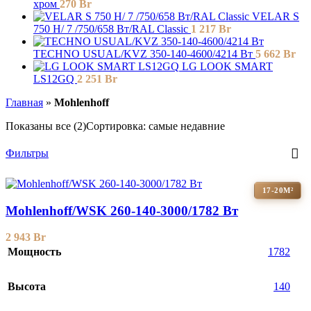
хром
270
Br
VELAR S
750 H/ 7 /750/658 Вт/RAL Classic
1 217
Br
TECHNO USUAL/KVZ 350-140-4600/4214 Вт
5 662
Br
LG LOOK SMART
LS12GQ
2 251
Br
Главная
»
Mohlenhoff
Показаны все (2)
Сортировка: самые недавние
Фильтры
17-20М²
Mohlenhoff/WSK 260-140-3000/1782 Вт
2 943
Br
Мощность
1782
Высота
140