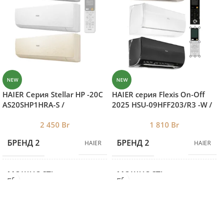
NEW
NEW
HAIER Серия Stellar HP -20С
HAIER серия Flexis On-Off
AS20SHP1HRA-S /
2025 HSU-09HFF203/R3 -W /
1U20SHP1FRA
HSU-09HUF203/R3 HSU-
2 450
Br
1 810
Br
09HFF203/R3-G / HSU-
09HUF203/R3 HSU-
БРЕНД 2
БРЕНД 2
HAIER
HAIER
09HFF203/R3-B / HSU-
09HUF203/R3
МОЩНОСТЬ
МОЩНОСТЬ
КОНДИЦИОНЕРА
КОНДИЦИОНЕРА
2.3
2.5
НА ХОЛОД
НА ХОЛОД