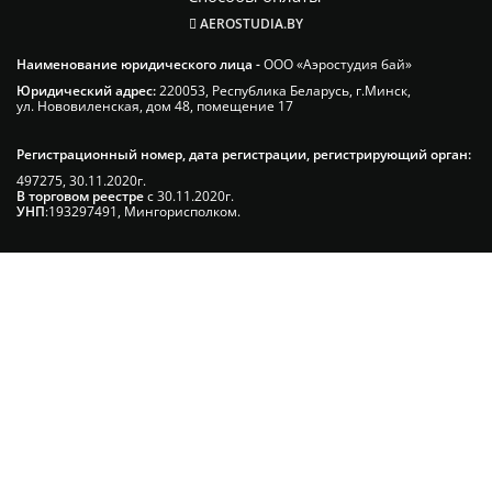
AEROSTUDIA.BY
Наименование юридического лица -
ООО «Аэростудия бай»
Юридический адрес:
220053, Республика Беларусь, г.Минск,
ул. Нововиленская, дом 48, помещение 17
Регистрационный номер, дата регистрации, регистрирующий орган:
497275, 30.11.2020г.
В торговом реестре
с 30.11.2020г.
УНП
:193297491, Мингорисполком.
Сэкономьте Ваше время на подбор
радиаторов!
Позвоните и мы: - рассчитаем требуемую