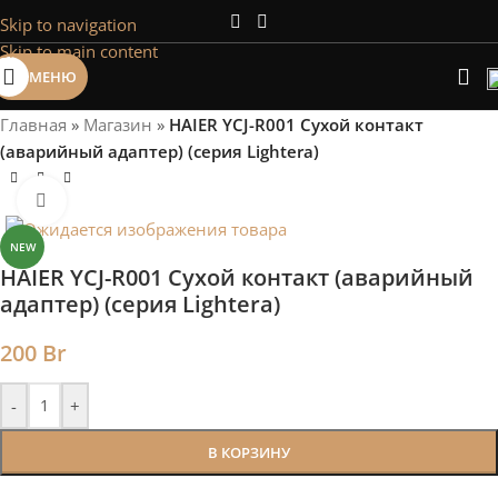
Skip to navigation
Сэкономим Ваше время на подбор
Skip to main content
радиаторов!
МЕНЮ
Рассчитаем мощность | Предложим от 3х вариантов | В
наличии и под заказ
Главная
»
Магазин
»
HAIER YCJ-R001 Сухой контакт
Скидки от 5%
(аварийный адаптер) (серия Lightera)
Нажмите, чтобы увеличить
NEW
HAIER YCJ-R001 Сухой контакт (аварийный
адаптер) (серия Lightera)
200
Br
-
+
В КОРЗИНУ