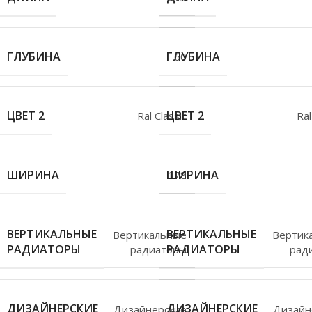
ГЛУБИНА
ГЛУБИНА
60
ЦВЕТ 2
ЦВЕТ 2
Ral Classic
Ral
ШИРИНА
ШИРИНА
178
ВЕРТИКАЛЬНЫЕ
ВЕРТИКАЛЬНЫЕ
Вертикальные
Вертик
РАДИАТОРЫ
РАДИАТОРЫ
радиаторы
рад
ДИЗАЙНЕРСКИЕ
ДИЗАЙНЕРСКИЕ
Дизайнерские
Дизайн