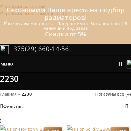
Перейти к навигации
Сэкономим Ваше время на подбор
Перейти к основному контенту
радиаторов!
Рассчитаем мощность | Предложим от 3х вариантов | В
наличии и под заказ
Скидки от 5%
375(29) 660-14-56
МЕНЮ
2230
Главная
»
2230
Показаны все (4)
Фильтры
26-30М²
17-20М²