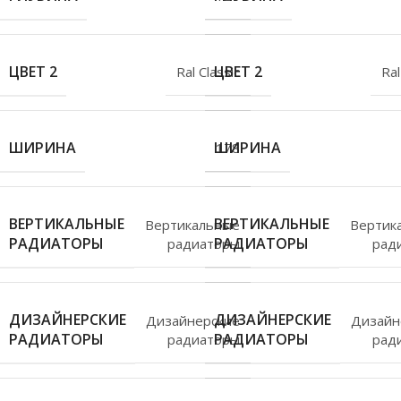
ЦВЕТ 2
ЦВЕТ 2
Ral Classic
Ral
ШИРИНА
ШИРИНА
178
ВЕРТИКАЛЬНЫЕ
ВЕРТИКАЛЬНЫЕ
Вертикальные
Вертик
РАДИАТОРЫ
РАДИАТОРЫ
радиаторы
рад
ДИЗАЙНЕРСКИЕ
ДИЗАЙНЕРСКИЕ
Дизайнерские
Дизайн
РАДИАТОРЫ
РАДИАТОРЫ
радиаторы
рад