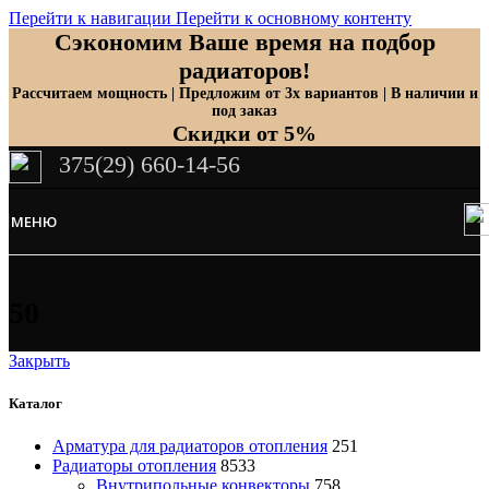
Перейти к навигации
Перейти к основному контенту
Сэкономим Ваше время на подбор
радиаторов!
Рассчитаем мощность | Предложим от 3х вариантов | В наличии и
под заказ
Скидки от 5%
375(29) 660-14-56
МЕНЮ
50
Закрыть
Каталог
Арматура для радиаторов отопления
251
Радиаторы отопления
8533
Внутрипольные конвекторы
758