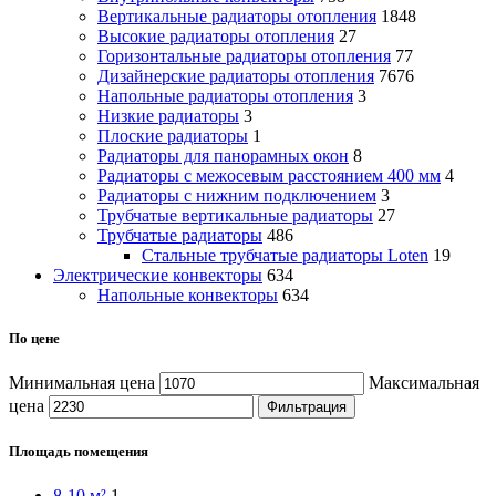
Вертикальные радиаторы отопления
1848
Высокие радиаторы отопления
27
Горизонтальные радиаторы отопления
77
Дизайнерские радиаторы отопления
7676
Напольные радиаторы отопления
3
Низкие радиаторы
3
Плоские радиаторы
1
Радиаторы для панорамных окон
8
Радиаторы с межосевым расстоянием 400 мм
4
Радиаторы с нижним подключением
3
Трубчатые вертикальные радиаторы
27
Трубчатые радиаторы
486
Cтальные трубчатые радиаторы Loten
19
Электрические конвекторы
634
Напольные конвекторы
634
По цене
Минимальная цена
Максимальная
цена
Фильтрация
Площадь помещения
8-10 м²
1