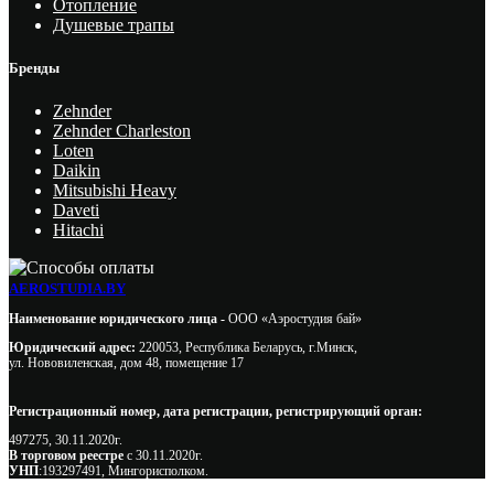
Отопление
Душевые трапы
Бренды
Zehnder
Zehnder Charleston
Loten
Daikin
Mitsubishi Heavy
Daveti
Hitachi
AEROSTUDIA.BY
Наименование юридического лица -
ООО «Аэростудия бай»
Юридический адрес:
220053, Республика Беларусь, г.Минск,
ул. Нововиленская, дом 48, помещение 17
Регистрационный номер, дата регистрации, регистрирующий орган:
497275, 30.11.2020г.
В торговом реестре
с 30.11.2020г.
УНП
:193297491, Мингорисполком.