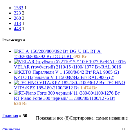
1583
1
223
2
268
3
313
1
448
1
Рекомендуем
RT-A-
150/200/800/392 Вт-DG-U-BL
692
Br
VELAR (трубчатый) 2110/15 /1100/ 1977 Bт/RAL 9016
KZTO Параллели V 1 1500/8/842 Вт/ RAL 9005 (2)
TECHNO
VITA/KPZ 185-180-2100/3612 Вт
1 474
Br
RT-Piano Forte 300 черный/ 11 /380/80/1100/1276 Вт
626
Br
Главная
»
50
Показаны все (8)
Сортировка: самые недавние
Фильтры