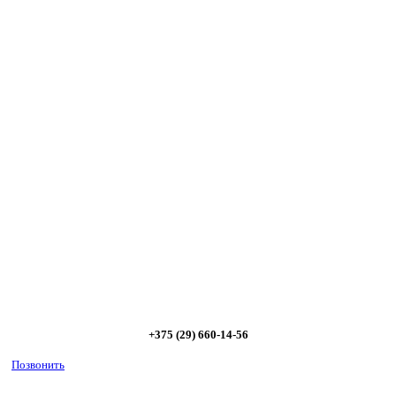
Сэкономьте Ваше время на подбор
радиаторов!
Позвоните и мы: - рассчитаем требуемую мощность; -
предложим от 3х вариантов в разном дизайне и ценовом
диапазоне; - большой выбор в наличии и под заказ;
Позвоните сейчас и получите скидку от
5%
+375 (29) 660-14-56
Позвонить