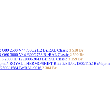
Q80 2500 V/ 4 /380/2112 Вт/RAL Classic
3 518
Br
Q60 3000 V/ 4 /300/2753 Вт/RAL Classic
2 590
Br
 2000 H/ 12 /2000/3043 Вт/RAL Classic
3 159
Br
ROYAL THERMO/SHIFT R 22.2/БП/06/1800/1152 Вт/Черн
2500/ 1584 Bт/RAL 9016
2 304
Br