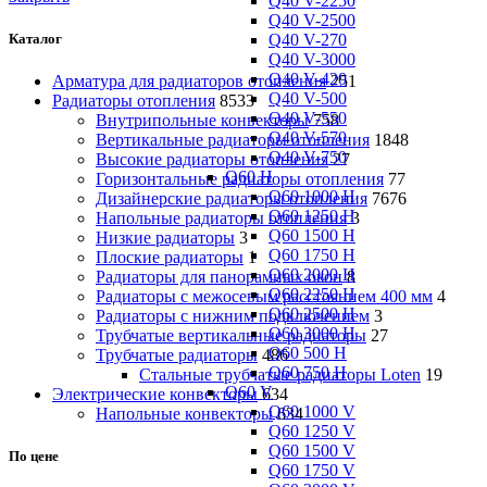
Q40 V-2250
Q40 V-2500
Q40 V-270
Каталог
Q40 V-3000
Q40 V-420
Арматура для радиаторов отопления
251
Q40 V-500
Радиаторы отопления
8533
Q40 V-550
Внутрипольные конвекторы
758
Q40 V-570
Вертикальные радиаторы отопления
1848
Q40 V-750
Высокие радиаторы отопления
27
Q60 H
Горизонтальные радиаторы отопления
77
Q60 1000 H
Дизайнерские радиаторы отопления
7676
Q60 1250 H
Напольные радиаторы отопления
3
Q60 1500 H
Низкие радиаторы
3
Q60 1750 H
Плоские радиаторы
1
Q60 2000 H
Радиаторы для панорамных окон
8
Q60 2250 H
Радиаторы с межосевым расстоянием 400 мм
4
Q60 2500 H
Радиаторы с нижним подключением
3
Q60 3000 H
Трубчатые вертикальные радиаторы
27
Q60 500 H
Трубчатые радиаторы
486
Q60 750 H
Cтальные трубчатые радиаторы Loten
19
Q60 V
Электрические конвекторы
634
Q60 1000 V
Напольные конвекторы
634
Q60 1250 V
Q60 1500 V
По цене
Q60 1750 V