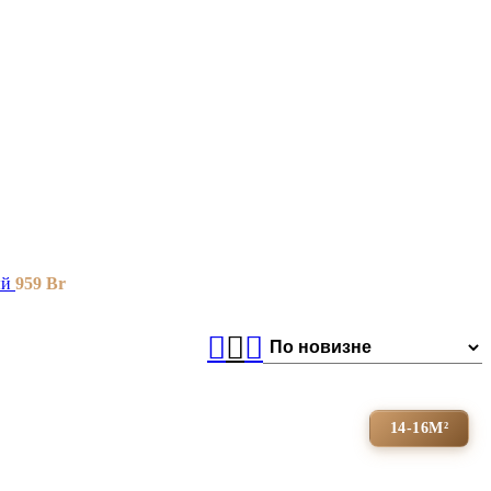
ый
959
Br
14-16М²