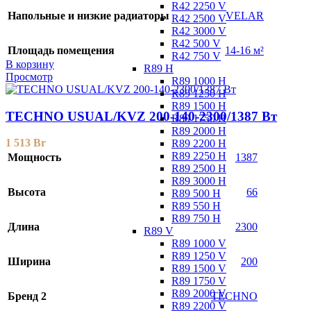
R42 2250 V
Напольные и низкие радиаторы
VELAR
R42 2500 V
R42 3000 V
R42 500 V
Площадь помещения
14-16 м²
R42 750 V
В корзину
R89 H
Просмотр
R89 1000 H
R89 1250 H
R89 1500 H
TECHNO USUAL/KVZ 200-140-2300/1387 Вт
R89 1750 H
R89 2000 H
1 513
Br
R89 2200 H
R89 2250 H
Мощность
1387
R89 2500 H
R89 3000 H
Высота
66
R89 500 H
R89 550 H
R89 750 H
Длина
2300
R89 V
R89 1000 V
R89 1250 V
Ширина
200
R89 1500 V
R89 1750 V
R89 2000 V
Бренд 2
TECHNO
R89 2200 V