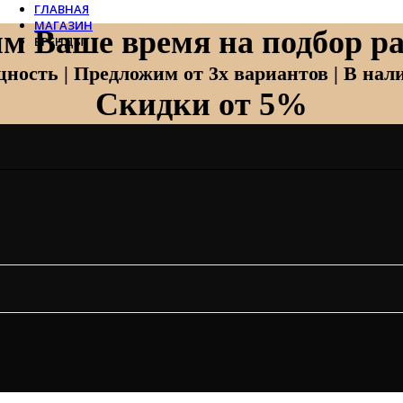
ГЛАВНАЯ
МАГАЗИН
м Ваше время на подбор ра
БРЕНДЫ
Отопление
ность | Предложим от 3х вариантов | В нали
Скидки от 5%
Zehnder
Zehnder Charleston
Loten
Daveti
Royal Thermo
Кондиционеры
Daikin
Mitsubishi Heavy
Hitachi
Mitsubishi Electric
LG
Все бренды
Вентиляция
Invisiline
Muno Air
Systemair