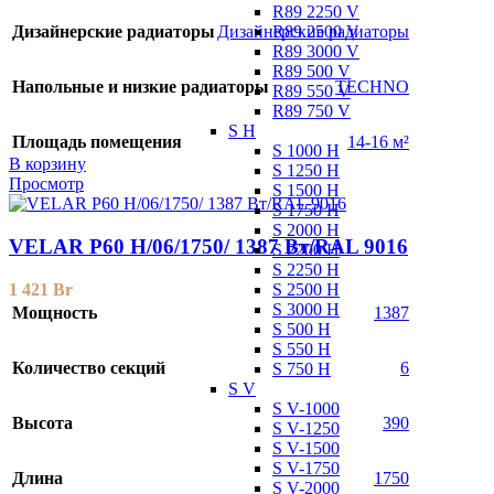
R89 2250 V
R89 2500 V
Дизайнерские радиаторы
Дизайнерские радиаторы
R89 3000 V
R89 500 V
Напольные и низкие радиаторы
TECHNO
R89 550 V
R89 750 V
S H
Площадь помещения
14-16 м²
S 1000 H
В корзину
S 1250 H
Просмотр
S 1500 H
S 1750 H
S 2000 H
VELAR P60 H/06/1750/ 1387 Bт/RAL 9016
S 2200 H
S 2250 H
S 2500 H
1 421
Br
S 3000 H
Мощность
1387
S 500 H
S 550 H
Количество секций
6
S 750 H
S V
S V-1000
Высота
390
S V-1250
S V-1500
S V-1750
Длина
1750
S V-2000