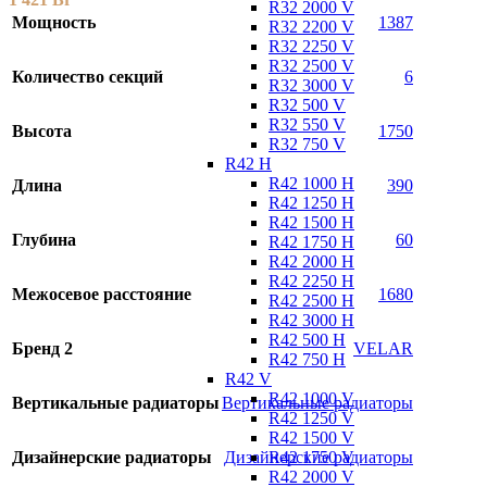
R32 2000 V
Мощность
1387
R32 2200 V
R32 2250 V
R32 2500 V
Количество секций
6
R32 3000 V
R32 500 V
R32 550 V
Высота
1750
R32 750 V
R42 H
R42 1000 H
Длина
390
R42 1250 H
R42 1500 H
Глубина
60
R42 1750 H
R42 2000 H
R42 2250 H
Межосевое расстояние
1680
R42 2500 H
R42 3000 H
R42 500 H
Бренд 2
VELAR
R42 750 H
R42 V
R42 1000 V
Вертикальные радиаторы
Вертикальные радиаторы
R42 1250 V
R42 1500 V
R42 1750 V
Дизайнерские радиаторы
Дизайнерские радиаторы
R42 2000 V