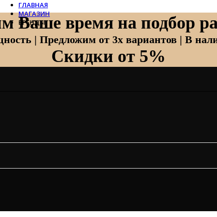
ГЛАВНАЯ
МАГАЗИН
м Ваше время на подбор ра
БРЕНДЫ
Отопление
ность | Предложим от 3х вариантов | В нали
Скидки от 5%
Zehnder
Zehnder Charleston
Loten
Daveti
Royal Thermo
Кондиционеры
Daikin
Mitsubishi Heavy
Hitachi
Mitsubishi Electric
LG
Все бренды
Вентиляция
Invisiline
Muno Air
Systemair