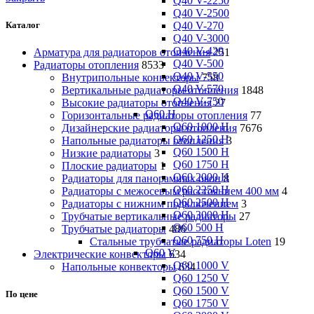
Q40 V-2250
Q40 V-2500
Q40 V-270
Каталог
Q40 V-3000
Q40 V-420
Арматура для радиаторов отопления
251
Q40 V-500
Радиаторы отопления
8533
Q40 V-550
Внутрипольные конвекторы
758
Q40 V-570
Вертикальные радиаторы отопления
1848
Q40 V-750
Высокие радиаторы отопления
27
Q60 H
Горизонтальные радиаторы отопления
77
Q60 1000 H
Дизайнерские радиаторы отопления
7676
Q60 1250 H
Напольные радиаторы отопления
3
Q60 1500 H
Низкие радиаторы
3
Q60 1750 H
Плоские радиаторы
1
Q60 2000 H
Радиаторы для панорамных окон
8
Q60 2250 H
Радиаторы с межосевым расстоянием 400 мм
4
Q60 2500 H
Радиаторы с нижним подключением
3
Q60 3000 H
Трубчатые вертикальные радиаторы
27
Q60 500 H
Трубчатые радиаторы
486
Q60 750 H
Cтальные трубчатые радиаторы Loten
19
Q60 V
Электрические конвекторы
634
Q60 1000 V
Напольные конвекторы
634
Q60 1250 V
Q60 1500 V
По цене
Q60 1750 V