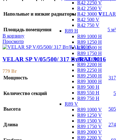
R42 2250 V
R42 2500 V
R42 3000 V
Напольные и низкие радиаторы
VELAR
R42 500 V
R42 750 V
Площадь помещения
5 м²
R89 H
В корзину
R89 1000 H
Просмотр
R89 1250 H
R89 1500 H
R89 1750 H
VELAR SP V/05/500/ 317 Bт/RAL 9016
R89 2000 H
R89 2200 H
R89 2250 H
779
Br
R89 2500 H
Мощность
317
R89 3000 H
R89 500 H
R89 550 H
Количество секций
5
R89 750 H
R89 V
Высота
505
R89 1000 V
R89 1250 V
R89 1500 V
Длина
274
R89 1750 V
R89 2000 V
R89 2200 V