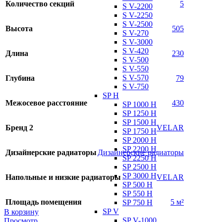
Количество секций
5
S V-2200
S V-2250
S V-2500
Высота
505
S V-270
S V-3000
S V-420
Длина
230
S V-500
S V-550
S V-570
Глубина
79
S V-750
SP H
Межосевое расстояние
430
SP 1000 H
SP 1250 H
SP 1500 H
Бренд 2
VELAR
SP 1750 H
SP 2000 H
SP 2200 H
Дизайнерские радиаторы
Дизайнерские радиаторы
SP 2250 H
SP 2500 H
SP 3000 H
Напольные и низкие радиаторы
VELAR
SP 500 H
SP 550 H
Площадь помещения
5 м²
SP 750 H
SP V
В корзину
SP V-1000
Просмотр