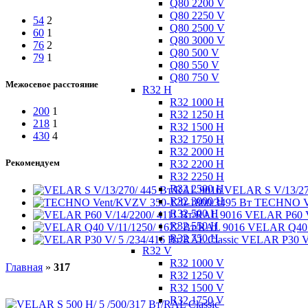
Q80 2200 V
Q80 2250 V
54
2
Q80 2500 V
60
1
Q80 3000 V
76
2
Q80 500 V
79
1
Q80 550 V
Q80 750 V
Межосевое расстояние
R32 H
R32 1000 H
200
1
R32 1250 H
218
1
R32 1500 H
430
4
R32 1750 H
R32 2000 H
Рекомендуем
R32 2200 H
R32 2250 H
R32 2500 H
VELAR S V/13/27
R32 3000 H
TECHNO Ve
R32 500 H
VELAR P60 V
R32 550 H
VELAR Q40 V
R32 750 H
VELAR P30 V/
R32 V
R32 1000 V
Главная
»
317
R32 1250 V
R32 1500 V
R32 1750 V