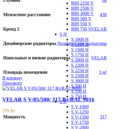
Глубина
60
R89 2250 V
R89 2500 V
R89 3000 V
Межосевое расстояние
430
R89 500 V
R89 550 V
R89 750 V
Бренд 2
VELAR
S H
S 1000 H
Дизайнерские радиаторы
Дизайнерские радиаторы
S 1250 H
S 1500 H
S 1750 H
Напольные и низкие радиаторы
VELAR
S 2000 H
S 2200 H
S 2250 H
Площадь помещения
5 м²
S 2500 H
В корзину
S 3000 H
Просмотр
S 500 H
S 550 H
S 750 H
VELAR S V/05/500/ 317 Bт/RAL 9016
S V
S V-1000
779
Br
S V-1250
Мощность
317
S V-1500
S V-1750
S V-2000