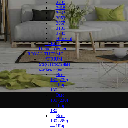
2200
3018
3037
3052
3057
3180
3200
Horizont
TUBOG
Подключения
ROYAL THERMO
ATRIUM
Step Напольные
конвекторы
Выс.
130 (230)
— Шир.
130
Выс.
130 (230)
218
— Шир.
180
Выс.
180 (280)
— Шир.