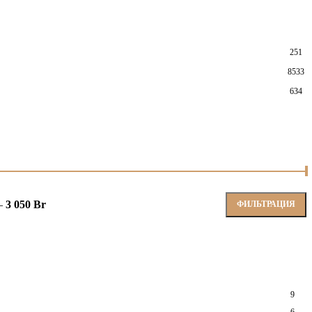
251
8533
634
—
3 050 Br
ФИЛЬТРАЦИЯ
9
6