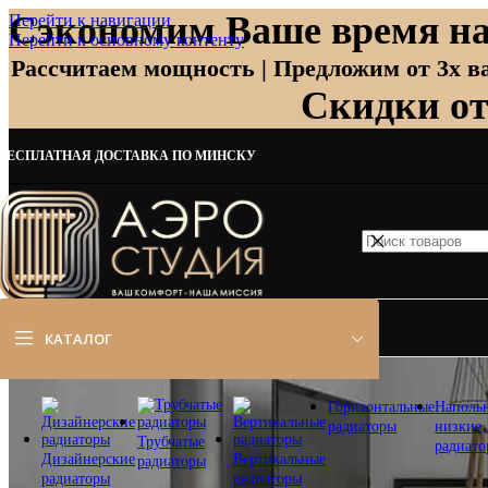
Сэкономим Ваше время на
Перейти к навигации
Перейти к основному контенту
Рассчитаем мощность | Предложим от 3х ва
Скидки о
БЕСПЛАТНАЯ ДОСТАВКА ПО МИНСКУ
КАТАЛОГ
Горизонтальные
Наполь
радиаторы
низкие
Трубчатые
радиат
Дизайнерские
Вертикальные
радиаторы
радиаторы
радиаторы