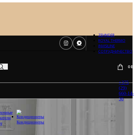
Отопление
Zehnder
Zehnder
Charleston
Loten
ZEHNDER
Daveti
ROYAL THERMO
Royal
INVISILINE
Thermo
СОТРУДНИЧЕСТВО
Кондиционеры
0
B
Daikin
Mitsubishi
Heavy
+375
Hitachi
(29)
Mitsubishi
660-14-
Electric
56
LG
лочные
Все бренды
чатели
Вентиляция
Кондиционеры
er
Invisiline
Muno Air