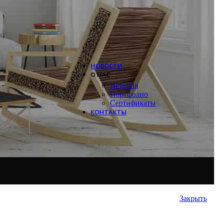
Systemair
Trox
Salda
VTS
НОВОСТИ
О НАС
История
Портфолио
Сертификаты
КОНТАКТЫ
Закрыть