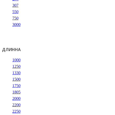
307
550
750
3000
ДЛИННА
1000
1250
1330
1500
1750
1805
2000
2200
2250