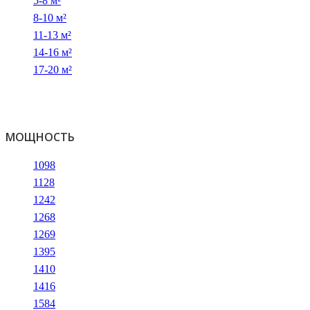
5-8 м²
8-10 м²
11-13 м²
14-16 м²
17-20 м²
МОЩНОСТЬ
1098
1128
1242
1268
1269
1395
1410
1416
1584