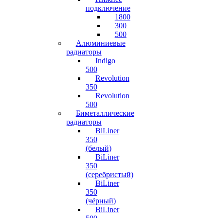
подключение
1800
300
500
Алюминиевые
радиаторы
Indigo
500
Revolution
350
Revolution
500
Биметаллические
радиаторы
BiLiner
350
(белый)
BiLiner
350
(серебристый)
BiLiner
350
(чёрный)
BiLiner