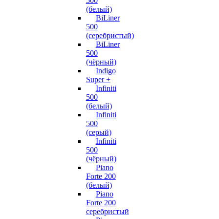
500
(белый)
BiLiner
500
(серебристый)
BiLiner
500
(чёрный)
Indigo
Super +
Infiniti
500
(белый)
Infiniti
500
(серый)
Infiniti
500
(чёрный)
Piano
Forte 200
(белый)
Piano
Forte 200
серебристый