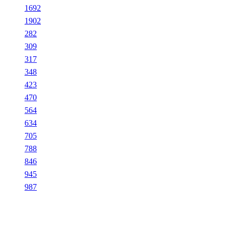
1692
1902
282
309
317
348
423
470
564
634
705
788
846
945
987