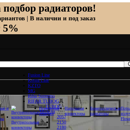
 подбор радиаторов!
риантов | В наличии и под заказ
т 5%
Fusion Line
Kermi Line
KZTO
MG
Rifar Supremo
RIFAR TUBOG
TUBOG
ные и
Невидимые
Напольные
Биметаллические
Пото
Модели
решетки
конвекторы
радиаторы
излу
2057
оры
Flow
2150
Внутрипольные
2180
конвекторы