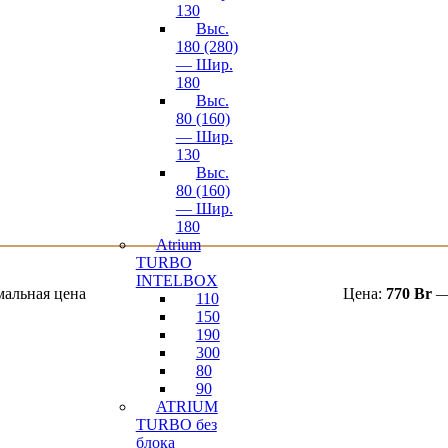
130
Выс.
180 (280)
— Шир.
180
Выс.
80 (160)
— Шир.
130
Выс.
80 (160)
— Шир.
180
Atrium
TURBO
INTELBOX
альная цена
Цена:
770 Br
110
150
190
300
80
90
ATRIUM
TURBO без
блока