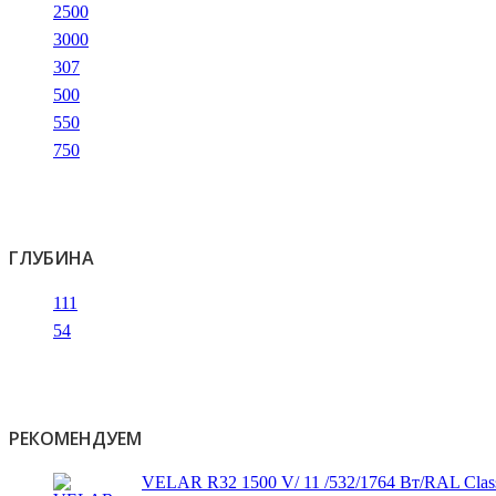
2500
3000
307
500
550
750
ГЛУБИНА
111
54
РЕКОМЕНДУЕМ
VELAR R32 1500 V/ 11 /532/1764 Вт/RAL Clas