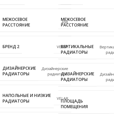
МЕЖОСЕВОЕ
МЕЖОСЕВОЕ
498
РАССТОЯНИЕ
РАССТОЯНИЕ
БРЕНД 2
ВЕРТИКАЛЬНЫЕ
VELAR
Вертик
РАДИАТОРЫ
рад
ДИЗАЙНЕРСКИЕ
Дизайнерские
РАДИАТОРЫ
ДИЗАЙНЕРСКИЕ
радиаторы
Дизайн
РАДИАТОРЫ
рад
НАПОЛЬНЫЕ И НИЗКИЕ
VELAR
РАДИАТОРЫ
ПЛОЩАДЬ
ПОМЕЩЕНИЯ