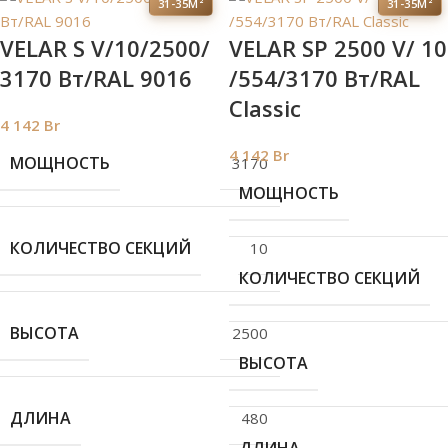
31-35М²
31-35М²
VELAR S V/10/2500/
VELAR SP 2500 V/ 10
3170 Bт/RAL 9016
/554/3170 Вт/RAL
Classic
4 142
Br
4 142
Br
МОЩНОСТЬ
3170
МОЩНОСТЬ
КОЛИЧЕСТВО СЕКЦИЙ
10
КОЛИЧЕСТВО СЕКЦИЙ
ВЫСОТА
2500
ВЫСОТА
ДЛИНА
480