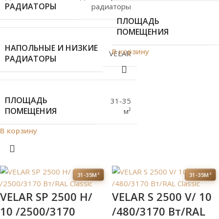
РАДИАТОРЫ
радиаторы
ПЛОЩАДЬ
ПОМЕЩЕНИЯ
НАПОЛЬНЫЕ И НИЗКИЕ
В корзину
VELAR
РАДИАТОРЫ
ПЛОЩАДЬ
31-35
ПОМЕЩЕНИЯ
м²
В корзину
31-35М²
31-35М²
VELAR SP 2500 H/
VELAR S 2500 V/ 10
10 /2500/3170
/480/3170 Вт/RAL