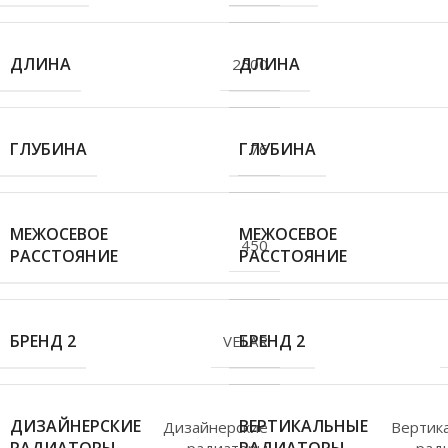
ДЛИНА
ДЛИНА
2500
ГЛУБИНА
ГЛУБИНА
76
МЕЖОСЕВОЕ
МЕЖОСЕВОЕ
450
РАССТОЯНИЕ
РАССТОЯНИЕ
БРЕНД 2
БРЕНД 2
VELAR
ДИЗАЙНЕРСКИЕ
ВЕРТИКАЛЬНЫЕ
Дизайнерские
Вертик
радиаторы
рад