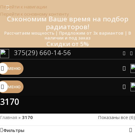
Перейти к навигации
Перейти к основному контенту
Сэкономим Ваше время на подбор
радиаторов!
Рассчитаем мощность | Предложим от 3х вариантов | В
наличии и под заказ
Скидки от 5%
375(29) 660-14-56
МЕНЮ
МЕНЮ
3170
Главная
»
3170
Показаны все (6)
Фильтры