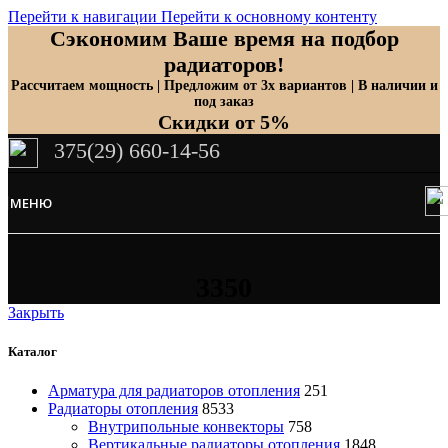
Перейти к навигации
Перейти к основному контенту
Сэкономим Ваше время на подбор
радиаторов!
Рассчитаем мощность | Предложим от 3х вариантов | В наличии и
под заказ
Скидки от 5%
375(29) 660-14-56
МЕНЮ
3350
Закрыть
Каталог
Арматура для радиаторов отопления
251
Радиаторы отопления
8533
Внутрипольные конвекторы
758
Вертикальные радиаторы отопления
1848