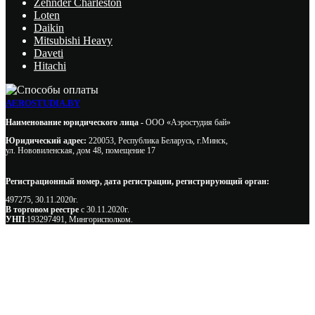
Zehnder Charleston
Loten
Daikin
Mitsubishi Heavy
Daveti
Hitachi
AEROSTUDIA.BY
Наименование юридического лица -
ООО «Аэростудия бай»
Юридический адрес:
220053, Республика Беларусь, г.Минск,
ул. Нововиленская, дом 48, помещение 17
Регистрационный номер, дата регистрации, регистрирующий орган:
497275, 30.11.2020г.
В торговом реестре
с 30.11.2020г.
УНП
:193297491, Мингорисполком.