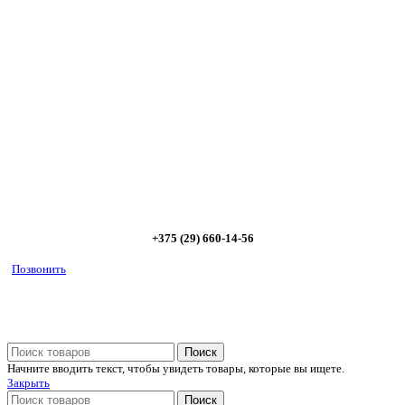
Сэкономьте Ваше время на подбор
радиаторов!
Позвоните и мы: - рассчитаем требуемую мощность; -
предложим от 3х вариантов в разном дизайне и ценовом
диапазоне; - большой выбор в наличии и под заказ;
Позвоните сейчас и получите скидку от
5%
+375 (29) 660-14-56
Позвонить
Поиск
Начните вводить текст, чтобы увидеть товары, которые вы ищете.
Закрыть
Поиск